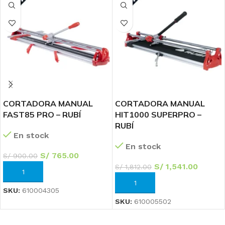
CORTADORA MANUAL
CORTADORA MANUAL
FAST85 PRO – RUBÍ
HIT1000 SUPERPRO –
RUBÍ
En stock
En stock
S/
765.00
S/
900.00
S/
1,541.00
S/
1,812.00
AÑADIR AL CARRITO
AÑADIR AL CARRITO
SKU:
610004305
SKU:
610005502