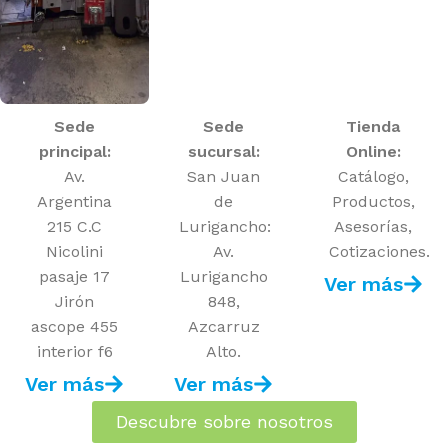
que mejor se adapten a tus necesidades, espacio y
presupuesto.
Sede
Sede
Tienda
principal:
sucursal:
Online:
Av.
San Juan
Catálogo,
Argentina
de
Productos,
215 C.C
Lurigancho:
Asesorías,
Nicolini
Av.
Cotizaciones.
pasaje 17
Lurigancho
Ver más
Jirón
848,
ascope 455
Azcarruz
interior f6
Alto.
Ver más
Ver más
Descubre sobre nosotros