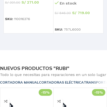
S/
271.00
S/
301.00
S
En stock
AÑADIR AL CARRITO
S/
719.00
S/
846.00
SKU:
110016376
S
AÑADIR AL CARRITO
SKU:
757L6000
NUEVOS PRODUCTOS "RUBI"
Todo lo que necesitas para reparaciones en un solo lugar
CORTADORA MANUAL
CORTADORAS ELÉCTRICA
TRANSPORT
-15%
-15%