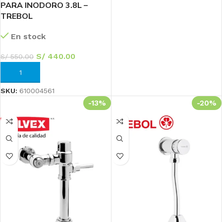
PARA INODORO 3.8L –
TREBOL
En stock
S/
440.00
S/
550.00
AÑADIR AL CARRITO
SKU:
610004561
-13%
-20%