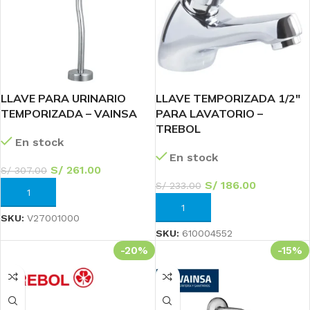
LLAVE PARA URINARIO
LLAVE TEMPORIZADA 1/2″
TEMPORIZADA – VAINSA
PARA LAVATORIO –
TREBOL
En stock
En stock
S/
261.00
S/
307.00
S/
186.00
S/
233.00
AÑADIR AL CARRITO
AÑADIR AL CARRITO
SKU:
V27001000
SKU:
610004552
-20%
-15%