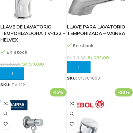
LLAVE DE LAVATORIO
LLAVE PARA LAVATORIO
TEMPORIZADORA TV-122 –
TEMPORIZADA – VAINSA
HELVEX
En stock
En stock
S/
271.00
S/
319.00
S/
510.00
S/
580.00
AÑADIR AL CARRITO
AÑADIR AL CARRITO
SKU:
V13704000
SKU:
TV-122
-15%
-20%