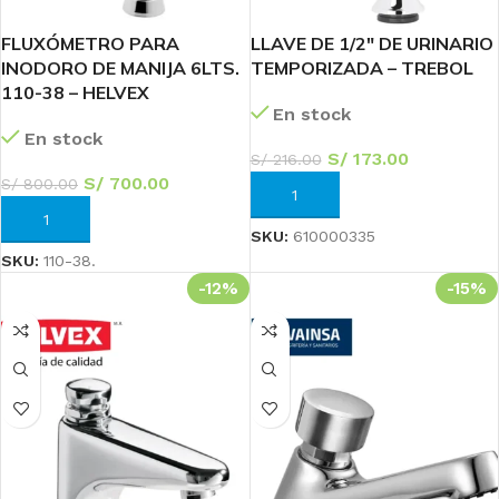
FLUXÓMETRO PARA
LLAVE DE 1/2″ DE URINARIO
INODORO DE MANIJA 6LTS.
TEMPORIZADA – TREBOL
110-38 – HELVEX
En stock
En stock
S/
173.00
S/
216.00
S/
700.00
S/
800.00
AÑADIR AL CARRITO
AÑADIR AL CARRITO
SKU:
610000335
SKU:
110-38.
-12%
-15%