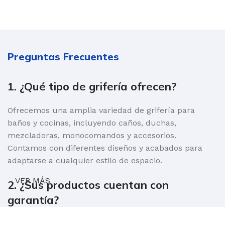
Preguntas Frecuentes
1. ¿Qué tipo de grifería ofrecen?
Ofrecemos una amplia variedad de grifería para
baños y cocinas, incluyendo caños, duchas,
mezcladoras, monocomandos y accesorios.
Contamos con diferentes diseños y acabados para
adaptarse a cualquier estilo de espacio.
VER MÁS
2. ¿Sus productos cuentan con
garantía?
Sí, todos nuestros productos cuentan con garantía de