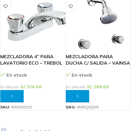
MEZCLADORA 4” PARA
MEZCLADORA PARA
LAVATORIO ECO – TREBOL
DUCHA C/ SALIDA – VAINSA
En stock
En stock
S/
124.00
S/
289.00
S/
155.00
S/
340.00
AÑADIR AL CARRITO
AÑADIR AL CARRITO
SKU:
610000312
SKU:
M85Q1Q00