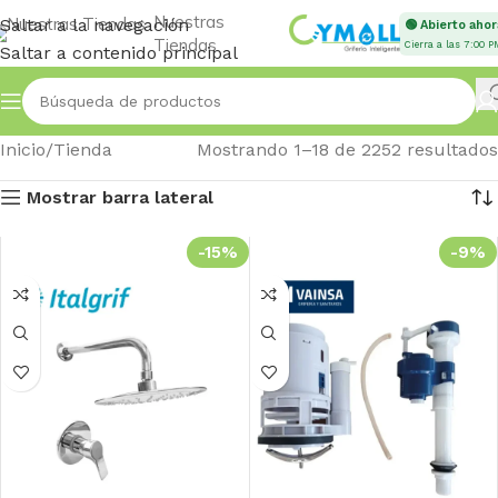
Nuestras
Saltar a la navegación
🟢 Abierto ahor
Tiendas
Cierra a las 7:00 P
Saltar a contenido principal
Inicio
Tienda
Mostrando 1–18 de 2252 resultados
Mostrar barra lateral
-15%
-9%