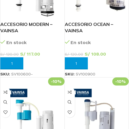
ACCESORIO MODERN –
ACCESORIO OCEAN –
VAINSA
VAINSA
En stock
En stock
S/
117.00
S/
108.00
S/
130.00
S/
120.00
AÑADIR AL CARRITO
AÑADIR AL CARRITO
SKU:
SV100600-
SKU:
SV100900
-10%
-10%