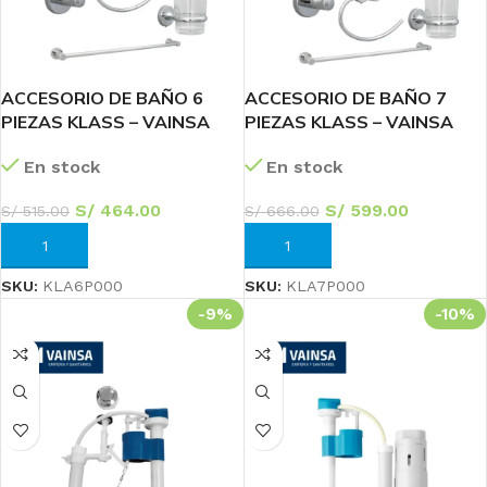
ACCESORIO DE BAÑO 6
ACCESORIO DE BAÑO 7
PIEZAS KLASS – VAINSA
PIEZAS KLASS – VAINSA
En stock
En stock
S/
464.00
S/
599.00
S/
515.00
S/
666.00
AÑADIR AL CARRITO
AÑADIR AL CARRITO
SKU:
KLA6P000
SKU:
KLA7P000
-9%
-10%