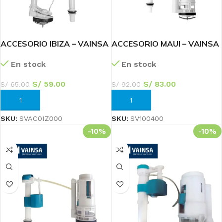
ACCESORIO IBIZA – VAINSA
ACCESORIO MAUI – VAINSA
En stock
En stock
S/
59.00
S/
83.00
S/
65.00
S/
92.00
AÑADIR AL CARRITO
AÑADIR AL CARRITO
SKU:
SVAC0IZ000
SKU:
SV100400
-10%
-10%