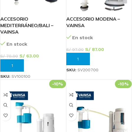
ACCESORIO
ACCESORIO MODENA –
MEDITERRÁNEO/BALI –
VAINSA
VAINSA
En stock
En stock
S/
87.00
S/
97.00
S/
63.00
S/
70.00
AÑADIR AL CARRITO
AÑADIR AL CARRITO
SKU:
SV200700
SKU:
SV100100
-10%
-10%