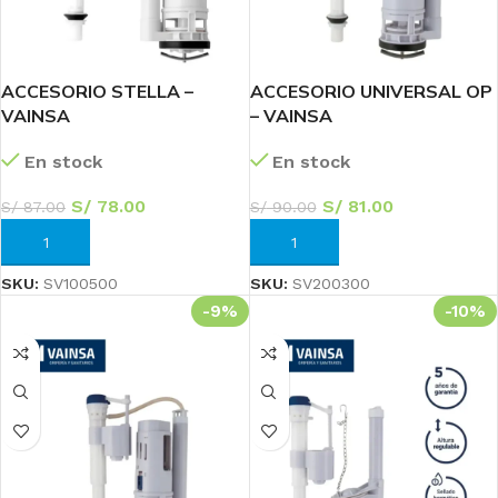
ACCESORIO STELLA –
ACCESORIO UNIVERSAL OP
VAINSA
– VAINSA
En stock
En stock
S/
78.00
S/
81.00
S/
87.00
S/
90.00
AÑADIR AL CARRITO
AÑADIR AL CARRITO
SKU:
SV100500
SKU:
SV200300
-9%
-10%