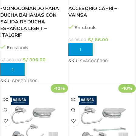
-MONOCOMANDO PARA
ACCESORIO CAPRI –
DUCHA BAHAMAS CON
VAINSA
SALIDA DE DUCHA
En stock
ESPAÑOLA LIGHT –
ITALGRIF
S/
86.00
S/
95.00
En stock
AÑADIR AL CARRITO
S/
306.00
S/
360.00
SKU:
SVAC0CP000
AÑADIR AL CARRITO
SKU:
GR87BH600
-10%
-10%