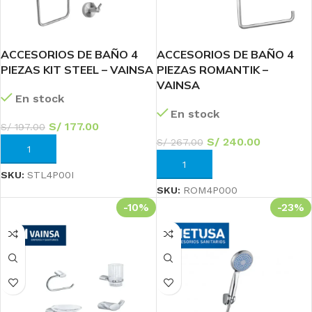
ACCESORIOS DE BAÑO 4
ACCESORIOS DE BAÑO 4
PIEZAS KIT STEEL – VAINSA
PIEZAS ROMANTIK –
VAINSA
En stock
En stock
S/
177.00
S/
197.00
S/
240.00
S/
267.00
AÑADIR AL CARRITO
AÑADIR AL CARRITO
SKU:
STL4P00I
SKU:
ROM4P000
-10%
-23%