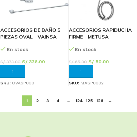
ACCESORIOS DE BAÑO 5
ACCESORIOS RAPIDUCHA
PIEZAS OVAL – VAINSA
FIRME – METUSA
En stock
En stock
S/
336.00
S/
50.00
S/
373.00
S/
65.00
AÑADIR AL CARRITO
AÑADIR AL CARRITO
SKU:
OVA5P000
SKU:
MASP0002
1
2
3
4
…
124
125
126
→