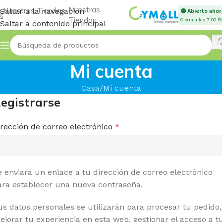
Nuestras
Saltar a la navegación
🟢 Abierto ahor
Tiendas
Cierra a las 7:00 P
Saltar a contenido principal
Mi cuenta
Casa
Mi cuenta
egistrarse
irección de correo electrónico
*
e enviará un enlace a tu dirección de correo electrónico
ara establecer una nueva contraseña.
us datos personales se utilizarán para procesar tu pedido,
ejorar tu experiencia en esta web, gestionar el acceso a t