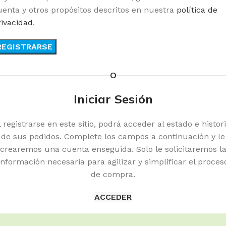
uenta y otros propósitos descritos en nuestra
política de
rivacidad
.
REGISTRARSE
O
Iniciar Sesión
l registrarse en este sitio, podrá acceder al estado e histori
de sus pedidos. Complete los campos a continuación y le
crearemos una cuenta enseguida. Solo le solicitaremos l
información necesaria para agilizar y simplificar el proces
de compra.
ACCEDER