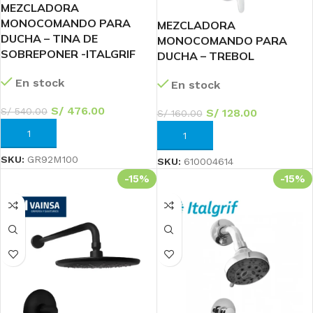
MEZCLADORA
MONOCOMANDO PARA
MEZCLADORA
DUCHA – TINA DE
MONOCOMANDO PARA
SOBREPONER -ITALGRIF
DUCHA – TREBOL
En stock
En stock
S/
476.00
S/
540.00
S/
128.00
S/
160.00
AÑADIR AL CARRITO
AÑADIR AL CARRITO
SKU:
GR92M100
SKU:
610004614
-15%
-15%