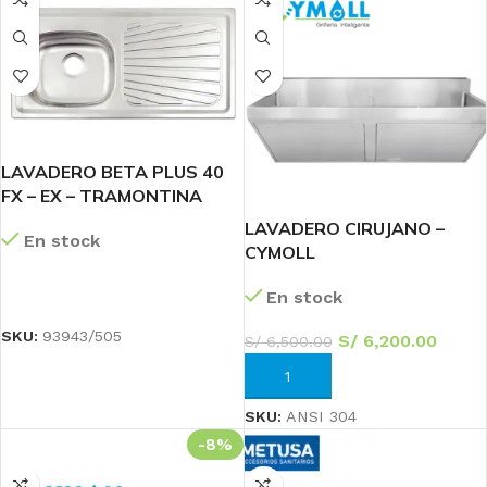
LAVADERO BETA PLUS 40
FX – EX – TRAMONTINA
LAVADERO CIRUJANO –
En stock
CYMOLL
LEER MÁS
En stock
SKU:
93943/505
S/
6,200.00
S/
6,500.00
AÑADIR AL CARRITO
SKU:
ANSI 304
-8%