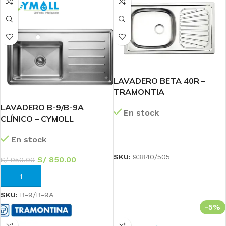
LAVADERO BETA 40R –
TRAMONTIA
LAVADERO B-9/B-9A
En stock
CLÍNICO – CYMOLL
LEER MÁS
En stock
SKU:
93840/505
S/
850.00
S/
950.00
AÑADIR AL CARRITO
SKU:
B-9/B-9A
-5%