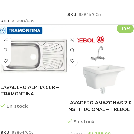
LEER MÁS
LEER MÁS
SKU:
93845/605
SKU:
93880/605
-10%
LAVADERO ALPHA 56R –
TRAMONTINA
LAVADERO AMAZONAS 2.0
En stock
INSTITUCIONAL – TREBOL
LEER MÁS
En stock
SKU:
93854/605
S/
369.00
S/
410.00