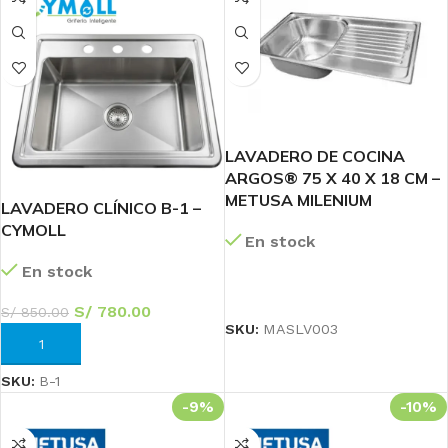
LAVADERO DE COCINA
ARGOS® 75 X 40 X 18 CM –
METUSA MILENIUM
LAVADERO CLÍNICO B-1 –
CYMOLL
En stock
En stock
LEER MÁS
S/
780.00
S/
850.00
SKU:
MASLV003
AÑADIR AL CARRITO
SKU:
B-1
-9%
-10%