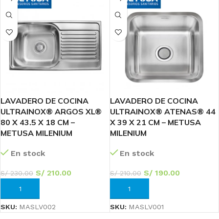
LAVADERO DE COCINA
LAVADERO DE COCINA
ULTRAINOX® ARGOS XL®
ULTRAINOX® ATENAS® 44
80 X 43.5 X 18 CM –
X 39 X 21 CM – METUSA
METUSA MILENIUM
MILENIUM
En stock
En stock
S/
210.00
S/
190.00
S/
230.00
S/
210.00
AÑADIR AL CARRITO
AÑADIR AL CARRITO
SKU:
MASLV002
SKU:
MASLV001