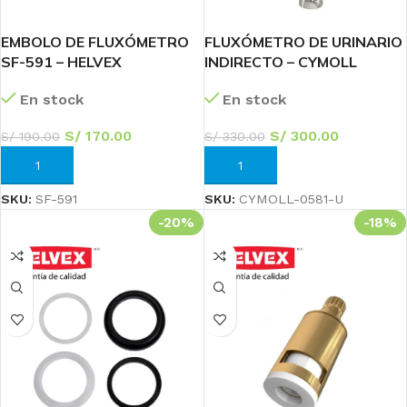
EMBOLO DE FLUXÓMETRO
FLUXÓMETRO DE URINARIO
SF-591 – HELVEX
INDIRECTO – CYMOLL
En stock
En stock
S/
170.00
S/
300.00
S/
190.00
S/
330.00
AÑADIR AL CARRITO
AÑADIR AL CARRITO
SKU:
SF-591
SKU:
CYMOLL-0581-U
-20%
-18%