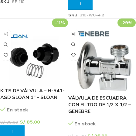
SKU:
SF-110
AÑADIR AL CARRITO
SKU:
310-WC-4.8
-11%
-29%
KITS DE VÁLVULA – H-541-
ASD SLOAN 1″ – SLOAN
VÁLVULA DE ESCUADRA
CON FILTRO DE 1/2 X 1/2 –
En stock
GENEBRE
S/
85.00
S/
95.00
En stock
AÑADIR AL CARRITO
S/
25.00