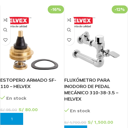
-16%
-12%
ESTOPERO ARMADO SF-
FLUXÓMETRO PARA
110 – HELVEX
INODORO DE PEDAL
MECÁNICO 310-38-3.5 –
En stock
HELVEX
S/
80.00
S/
95.00
En stock
AÑADIR AL CARRITO
S/
1,500.00
S/
1,700.00