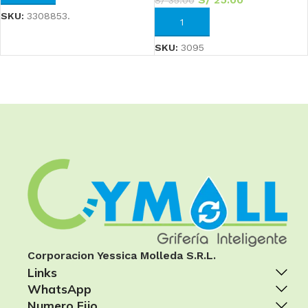
S/
35.00
SKU:
3308853.
AÑADIR AL CARRITO
SKU:
3095
Corporacion Yessica Molleda S.R.L.
Links
WhatsApp
Numero Fijo