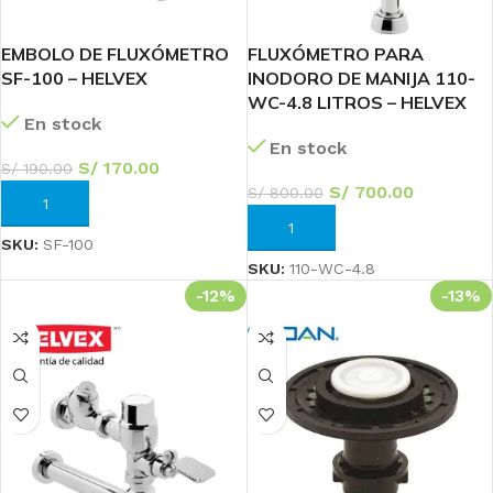
EMBOLO DE FLUXÓMETRO
FLUXÓMETRO PARA
SF-100 – HELVEX
INODORO DE MANIJA 110-
WC-4.8 LITROS – HELVEX
En stock
En stock
S/
170.00
S/
190.00
S/
700.00
S/
800.00
AÑADIR AL CARRITO
AÑADIR AL CARRITO
SKU:
SF-100
SKU:
110-WC-4.8
-12%
-13%