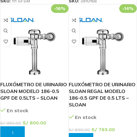
SKU:
111 SFSM
SKU:
3910168
-16%
-14%
FLUXÓMETRO DE URINARIO
FLUXÓMETRO DE URINARIO
SLOAN MODELO 186-0.5
SLOAN REGAL MODELO
GPF DE 0.5LTS – SLOAN
186-0.5 GPF DE 0.5 LTS –
SLOAN
En stock
En stock
S/
800.00
S/
950.00
S/
765.00
S/
890.00
AÑADIR AL CARRITO