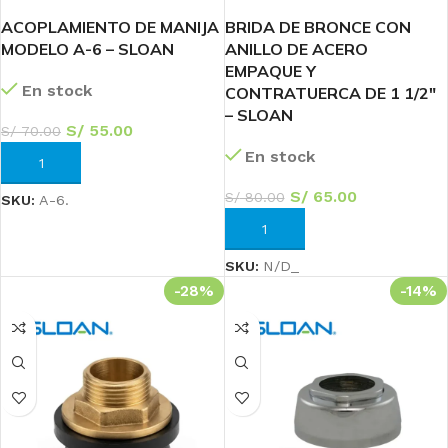
ACOPLAMIENTO DE MANIJA
BRIDA DE BRONCE CON
MODELO A-6 – SLOAN
ANILLO DE ACERO
EMPAQUE Y
En stock
CONTRATUERCA DE 1 1/2″
– SLOAN
S/
55.00
S/
70.00
En stock
AÑADIR AL CARRITO
S/
65.00
S/
80.00
SKU:
A-6.
AÑADIR AL CARRITO
SKU:
N/D_
-28%
-14%