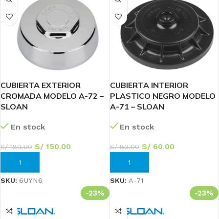
CUBIERTA EXTERIOR
CUBIERTA INTERIOR
CROMADA MODELO A-72 –
PLASTICO NEGRO MODELO
SLOAN
A-71 – SLOAN
En stock
En stock
S/
150.00
S/
60.00
S/
180.00
S/
80.00
AÑADIR AL CARRITO
AÑADIR AL CARRITO
SKU:
6UYN6
SKU:
A-71
-23%
-23%