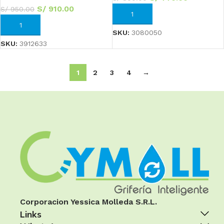
S/
910.00
S/
950.00
AÑADIR AL CARRITO
AÑADIR AL CARRITO
SKU:
3080050
SKU:
3912633
1
2
3
4
→
Corporacion Yessica Molleda S.R.L.
Links