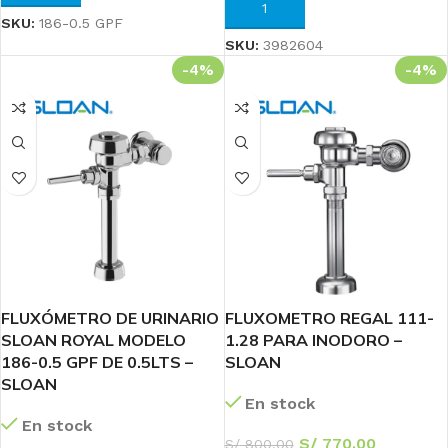
AÑADIR AL CARRITO
SKU:
186-0.5 GPF
SKU:
3982604
-4%
-4%
FLUXÓMETRO DE URINARIO
FLUXOMETRO REGAL 111-
SLOAN ROYAL MODELO
1.28 PARA INODORO –
186-0.5 GPF DE 0.5LTS –
SLOAN
SLOAN
En stock
En stock
S/
770.00
S/
800.00