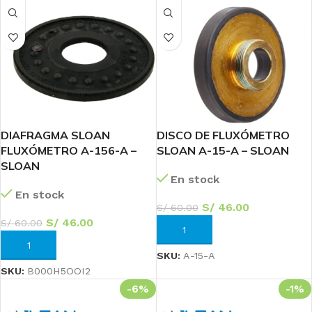
DIAFRAGMA SLOAN
DISCO DE FLUXÓMETRO
FLUXÓMETRO A-156-A –
SLOAN A-15-A – SLOAN
SLOAN
En stock
En stock
S/
46.00
S/
60.00
S/
46.00
S/
60.00
AÑADIR AL CARRITO
AÑADIR AL CARRITO
SKU:
‎A-15-A
SKU:
B000H5OOI2
-6%
-1%