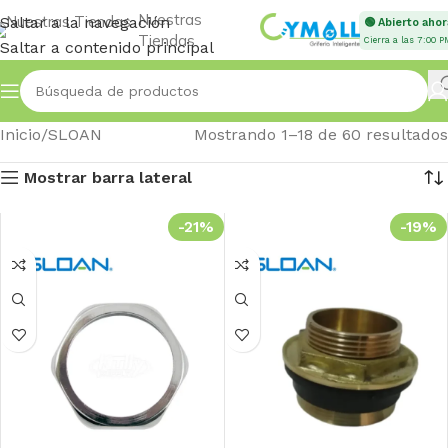
Nuestras
Saltar a la navegación
🟢 Abierto ahor
Tiendas
Cierra a las 7:00 P
Saltar a contenido principal
Inicio
SLOAN
Mostrando 1–18 de 60 resultados
Mostrar barra lateral
-21%
-19%