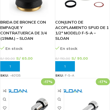
BRIDA DE BRONCE CON
CONJUNTO DE
EMPAQUE Y
ACOPLAMIENTO SPUD DE 1
CONTRATUERCA DE 3/4
1/2″ MODELO F-5-A –
(19MM.) – SLOAN
SLOAN
En stock
En stock
S/
65.00
S/
95.00
S/
90.00
S/
110.00
AÑADIR AL CARRITO
AÑADIR AL CARRITO
SKU:
-‎40135
SKU:
F-5-A
-17%
-17%