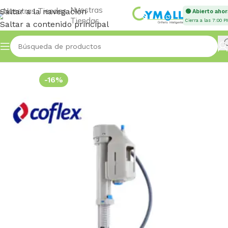
Nuestras
Saltar a la navegación
🟢 Abierto ahor
Tiendas
Cierra a las 7:00 P
Saltar a contenido principal
Inicio
Accessories
-16%