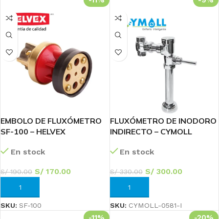
EMBOLO DE FLUXÓMETRO
FLUXÓMETRO DE INODORO
SF-100 – HELVEX
INDIRECTO – CYMOLL
En stock
En stock
S/
170.00
S/
300.00
S/
190.00
S/
330.00
AÑADIR AL CARRITO
AÑADIR AL CARRITO
SKU:
SF-100
SKU:
CYMOLL-0581-I
-11%
-20%