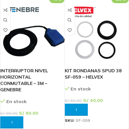
INTERRUPTOR NIVEL
KIT RONDANAS SPUD 38
HORIZONTAL
SF-059 – HELVEX
CONMUTABLE – 3M –
En stock
GENEBRE
S/
40.00
S/
50.00
En stock
AÑADIR AL CARRITO
S/
80.00
S/
90.00
SKU:
SF-059
AÑADIR AL CARRITO