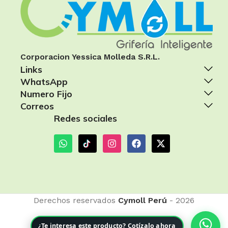
Corporacion Yessica Molleda S.R.L.
Links
WhatsApp
Numero Fijo
Correos
Redes sociales
Derechos reservados
Cymoll Perú
- 2026
¿Te interesa este producto? Cotízalo ahora
LLAVE DE