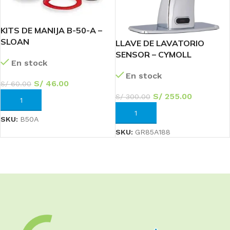
KITS DE MANIJA B-50-A –
SLOAN
LLAVE DE LAVATORIO
SENSOR – CYMOLL
En stock
En stock
S/
46.00
S/
60.00
S/
255.00
S/
300.00
AÑADIR AL CARRITO
AÑADIR AL CARRITO
SKU:
B50A
SKU:
GR85A188