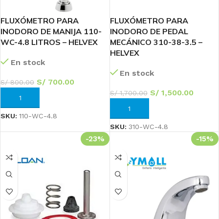
FLUXÓMETRO PARA
FLUXÓMETRO PARA
INODORO DE MANIJA 110-
INODORO DE PEDAL
WC-4.8 LITROS – HELVEX
MECÁNICO 310-38-3.5 –
HELVEX
En stock
En stock
S/
700.00
S/
800.00
S/
1,500.00
S/
1,700.00
AÑADIR AL CARRITO
AÑADIR AL CARRITO
SKU:
110-WC-4.8
SKU:
310-WC-4.8
-23%
-15%