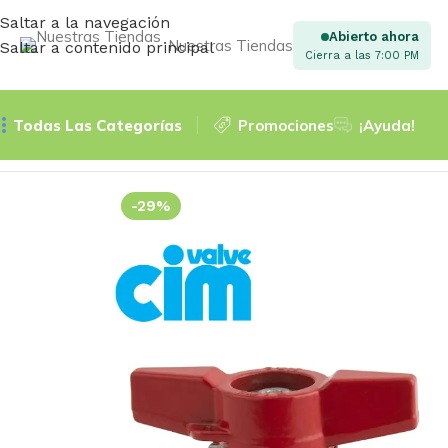
Saltar a la navegación
Abierto ahora
Nuestras Tiendas
Saltar a contenido principal
Cierra a las 7:00 PM
Todas Las Categorías
Promociones
¡Ayuda!
Inicio
VÁLVULAS
Esféricas
RED6-ESFERICA P/TOT. 200LB
-29%