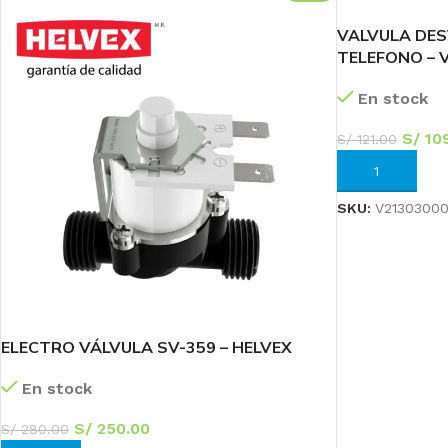
VALVULA DES
TELEFONO – 
En stock
S/
109
S/
121.00
AÑADIR AL CA
SKU:
V2130300
ELECTRO VÁLVULA SV-359 – HELVEX
En stock
S/
250.00
S/
280.00