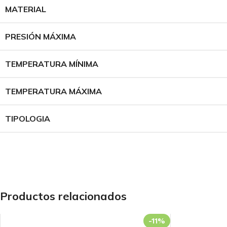
BAÑO
ESPECIALIZADA
COCINA
MATERIAL
Llaves
Fluxómetros
Llaves
PRESIÓN MÁXIMA
Mezcladoras
Temporizados
Mezcladoras
Monocomandos
Sensores
Monocomandos
TEMPERATURA MÍNIMA
Duchas
Llaves Urinario
Lavaderos
Duchas Mezcladoras
Clínica
TEMPERATURA MÁXIMA
Duchas
Monocomandos
TIPOLOGIA
Productos relacionados
-11%