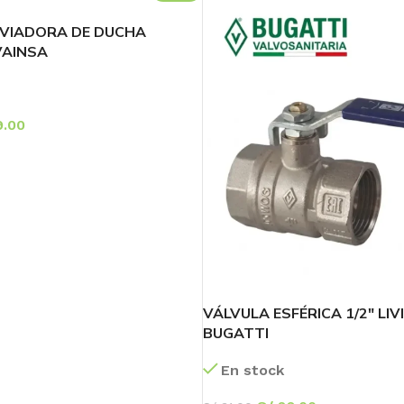
VIADORA DE DUCHA
VAINSA
.00
RRITO
0
Transforma tu
Baño
¡Ofertas Exclusivas!
60
05
35
VÁLVULA ESFÉRICA 1/2″ LIV
Días
Hr
Min
BUGATTI
Ver más
En stock