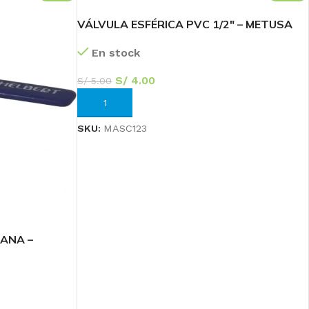
VÁLVULA ESFÉRICA PVC 1/2″ – METUSA
En stock
S/
4.00
S/
5.00
AÑADIR AL CARRITO
SKU:
MASC123
58
IANA –
Sc