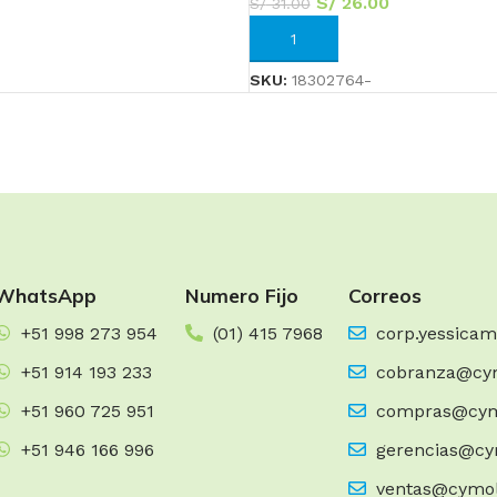
S/
26.00
S/
31.00
AÑADIR AL CARRITO
SKU:
18302764-
WhatsApp
Numero Fijo
Correos
+51 998 273 954
(01) 415 7968
corp.yessica
+51 914 193 233
cobranza@cy
+51 960 725 951
compras@cym
+51 946 166 996
gerencias@cy
ventas@cymo