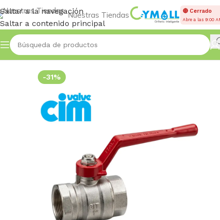
Saltar a la navegación
🔴 Cerrado
Nuestras Tiendas
Abre a las 9:00 
Saltar a contenido principal
Inicio
VÁLVULAS
Esféricas
-31%