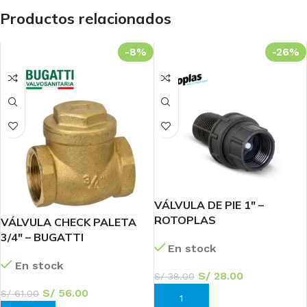
Productos relacionados
-8%
-26%
VÁLVULA DE PIE 1″ –
ROTOPLAS
VÁLVULA CHECK PALETA
3/4″ – BUGATTI
En stock
En stock
S/
28.00
S/
38.00
S/
56.00
S/
61.00
AÑADIR AL CARRITO