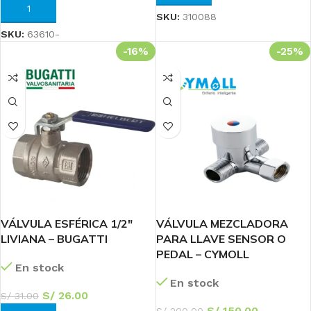
AÑADIR AL CARRITO
SKU:
310088
SKU:
63610-
-16%
-25%
VÁLVULA ESFÉRICA 1/2″
VÁLVULA MEZCLADORA
LIVIANA – BUGATTI
PARA LLAVE SENSOR O
PEDAL – CYMOLL
En stock
En stock
S/
26.00
S/
31.00
S/
150.00
S/
200.00