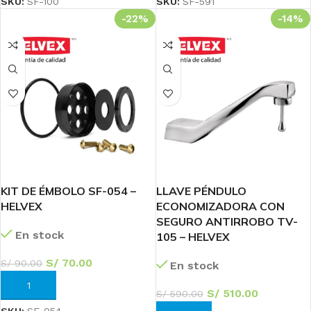
SKU:
SF-100
SKU:
SF-591
-22%
-14%
KIT DE ÉMBOLO SF-054 –
LLAVE PÉNDULO
HELVEX
ECONOMIZADORA CON
SEGURO ANTIRROBO TV-
En stock
105 – HELVEX
S/
70.00
S/
90.00
En stock
AÑADIR AL CARRITO
S/
510.00
S/
590.00