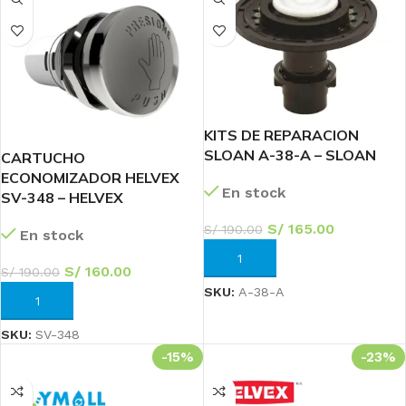
KITS DE REPARACION
SLOAN A-38-A – SLOAN
CARTUCHO
ECONOMIZADOR HELVEX
En stock
SV-348 – HELVEX
S/
165.00
S/
190.00
En stock
AÑADIR AL CARRITO
S/
160.00
S/
190.00
SKU:
A-38-A
AÑADIR AL CARRITO
SKU:
SV-348
-15%
-23%