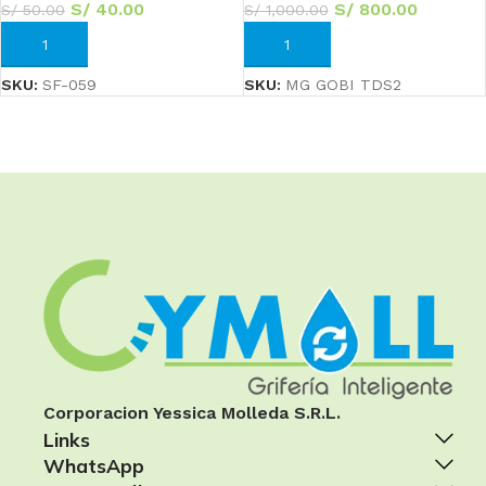
S/
40.00
S/
800.00
S/
50.00
S/
1,000.00
AÑADIR AL CARRITO
AÑADIR AL CARRITO
SKU:
SF-059
SKU:
MG GOBI TDS2
Corporacion Yessica Molleda S.R.L.
Links
WhatsApp