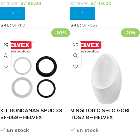
S/
80.00
S/
40.00
S/
95.00
S/
50.00
AÑADIR AL CARRITO
AÑADIR AL CARRITO
SKU:
SF-110
SKU:
SF-057
-20%
-20%
KIT RONDANAS SPUD 38
MINGITORIO SECO GOBI
SF-059 – HELVEX
TDS2 B – HELVEX
En stock
En stock