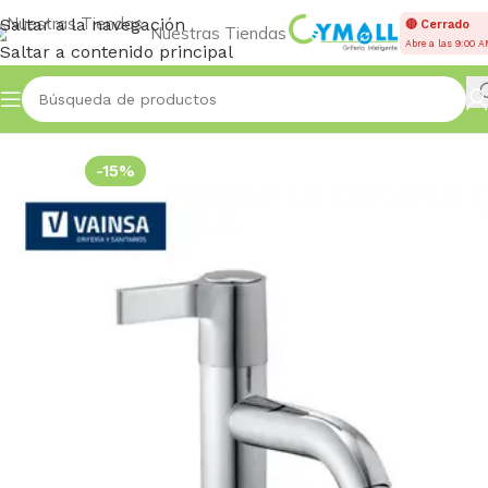
Saltar a la navegación
🔴 Cerrado
Nuestras Tiendas
Abre a las 9:00 
Saltar a contenido principal
Inicio
Accessories
-15%