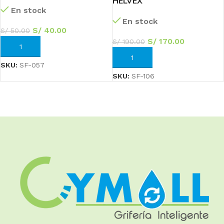
HELVEX
En stock
En stock
S/
40.00
S/
50.00
S/
170.00
S/
190.00
AÑADIR AL CARRITO
AÑADIR AL CARRITO
SKU:
SF-057
SKU:
SF-106