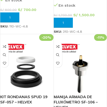
En stock
En stock
S/
700.00
S/
800.00
S/
1,500.00
S/
1,700.00
AÑADIR AL CARRITO
AÑADIR AL CARRITO
SKU:
110-WC-4.8
SKU:
310-WC-4.8
-20%
-11%
KIT RONDANAS SPUD 19
MANIJA ARMADA DE
SF-057 – HELVEX
FLUXÓMETRO SF-106 –