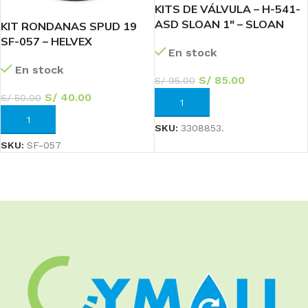
KITS DE VÁLVULA – H-541-
ASD SLOAN 1″ – SLOAN
KIT RONDANAS SPUD 19
SF-057 – HELVEX
En stock
En stock
S/
85.00
S/
95.00
S/
40.00
S/
50.00
AÑADIR AL CARRITO
AÑADIR AL CARRITO
SKU:
3308853.
SKU:
SF-057