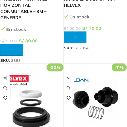
HORIZONTAL
HELVEX
CONMUTABLE – 3M –
En stock
GENEBRE
S/
70.00
S/
90.00
En stock
AÑADIR AL CARRITO
S/
80.00
S/
90.00
SKU:
SF-054
AÑADIR AL CARRITO
SKU:
3883
-20%
-11%