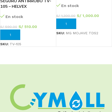
SEGURO ANTIRROBO TV-
En stock
105 – HELVEX
S/
1,000.00
S/
1,300.00
En stock
AÑADIR AL CARRITO
S/
510.00
S/
590.00
SKU:
MG MOJAVE TDS2
AÑADIR AL CARRITO
SKU:
TV-105