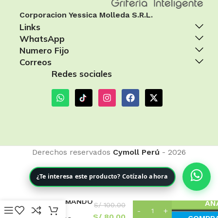
Corporacion Yessica Molleda S.R.L.
Links
WhatsApp
Numero Fijo
Correos
Redes sociales
Derechos reservados
Cymoll Perú
- 2026
¿Te interesa este producto? Cotízalo ahora
MEZCLADORA
MONOCOMANDO
AÑ
S/
100.00
PARA
S/
80.00