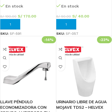
En stock
En stock
S/
170.00
S/
40.00
S/
190.00
S/
50.00
AÑADIR AL CARRITO
AÑADIR AL CARRITO
SKU:
SF-591
SKU:
SF-057
-14%
-23%
LLAVE PÉNDULO
URINARIO LIBRE DE AGUA
ECONOMIZADORA CON
MOJAVE TDS2 – HELVEX