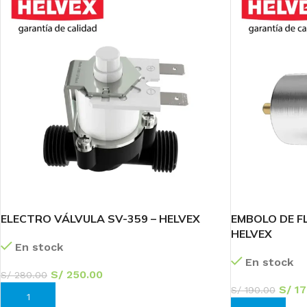
ELECTRO VÁLVULA SV-359 – HELVEX
EMBOLO DE F
HELVEX
En stock
En stock
S/
250.00
S/
280.00
S/
17
S/
190.00
AÑADIR AL CARRITO