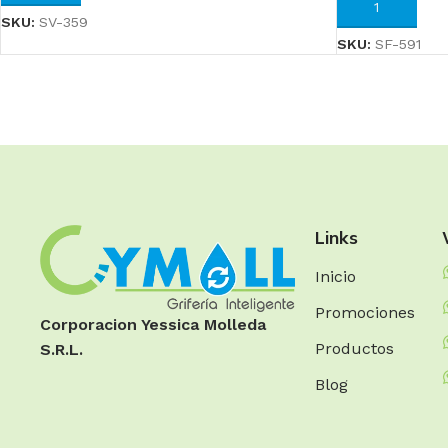
AÑADIR AL CA
SKU:
SV-359
SKU:
SF-591
Links
Inicio
Promociones
Corporacion Yessica Molleda
Productos
S.R.L.
Blog