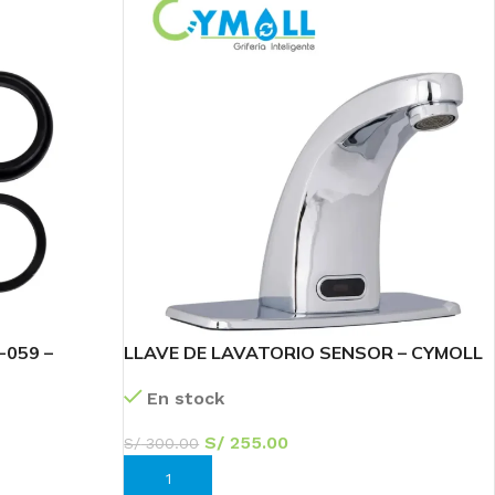
-059 –
LLAVE DE LAVATORIO SENSOR – CYMOLL
38
Sc
En stock
S/
255.00
S/
300.00
AÑADIR AL CARRITO