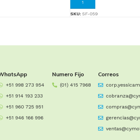
RRITO
AÑADIR AL CARRITO
SKU:
SF-059
WhatsApp
Numero Fijo
Correos
+51 998 273 954
(01) 415 7968
corp.yessica
+51 914 193 233
cobranza@cy
+51 960 725 951
compras@cym
+51 946 166 996
gerencias@cy
ventas@cymo