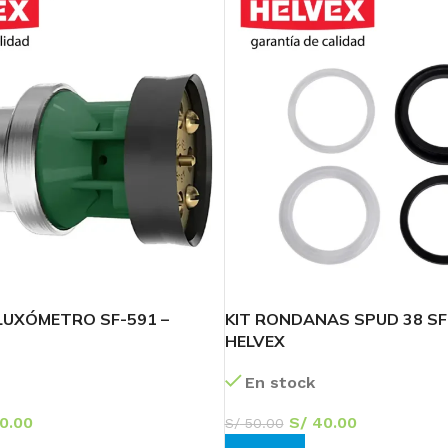
Transforma tu
Baño
¡Ofertas Exclusivas!
LUXÓMETRO SF-591 –
KIT RONDANAS SPUD 38 SF
60
04
08
HELVEX
Días
Hr
Min
En stock
Ver más
0.00
S/
40.00
S/
50.00