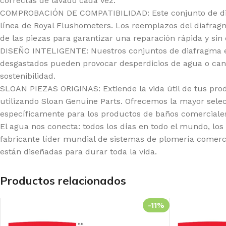
correctas de lavado cada vez.
BAÑO
ESPECIALIZADA
COCINA
COMPROBACIÓN DE COMPATIBILIDAD: Este conjunto de dia
Llaves
Fluxómetros
Llaves
línea de Royal Flushometers. Los reemplazos del diafragm
de las piezas para garantizar una reparación rápida y sin
Mezcladoras
Temporizados
Mezcladoras
DISEÑO INTELIGENTE: Nuestros conjuntos de diafragma est
Monocomandos
Sensores
Monocomandos
desgastados pueden provocar desperdicios de agua o cant
Duchas
Llaves Urinario
Lavaderos
sostenibilidad.
SLOAN PIEZAS ORIGINAS: Extiende la vida útil de tus pr
Duchas Mezcladoras
Clínica
utilizando Sloan Genuine Parts. Ofrecemos la mayor selec
Duchas
específicamente para los productos de baños comerciales 
Monocomandos
El agua nos conecta: todos los días en todo el mundo, lo
fabricante líder mundial de sistemas de plomería comerc
están diseñadas para durar toda la vida.
Productos relacionados
-11%