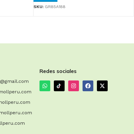
SKU:
GR85A188
Redes sociales
m@gmail.com
mollperu.com
ollperu.com
mollperu.com
llperu.com