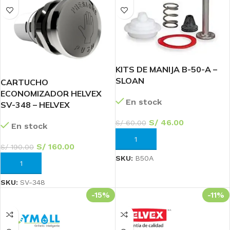
KITS DE MANIJA B-50-A –
SLOAN
CARTUCHO
ECONOMIZADOR HELVEX
En stock
SV-348 – HELVEX
S/
46.00
S/
60.00
En stock
AÑADIR AL CARRITO
S/
160.00
S/
190.00
SKU:
B50A
AÑADIR AL CARRITO
SKU:
SV-348
-15%
-11%