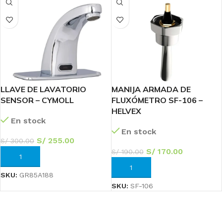
LLAVE DE LAVATORIO
MANIJA ARMADA DE
SENSOR – CYMOLL
FLUXÓMETRO SF-106 –
HELVEX
En stock
En stock
S/
255.00
S/
300.00
S/
170.00
S/
190.00
AÑADIR AL CARRITO
AÑADIR AL CARRITO
SKU:
GR85A188
SKU:
SF-106