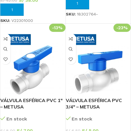
S/
38.00
S/
42.00
AÑADIR AL CARRITO
AÑADIR AL CARRITO
SKU:
18302764-
SKU:
V22301000
-13%
-23%
VÁLVULA ESFÉRICA PVC 1″
VÁLVULA ESFÉRICA PVC
– METUSA
3/4″ – METUSA
En stock
En stock
S/
7.00
S/
5.00
S/
8.00
S/
6.50