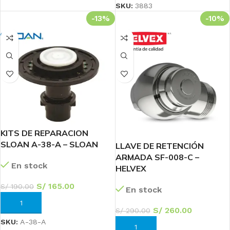
SKU:
3883
-13%
-10%
KITS DE REPARACION
SLOAN A-38-A – SLOAN
LLAVE DE RETENCIÓN
ARMADA SF-008-C –
En stock
HELVEX
S/
165.00
S/
190.00
En stock
AÑADIR AL CARRITO
S/
260.00
S/
290.00
SKU:
A-38-A
AÑADIR AL CARRITO