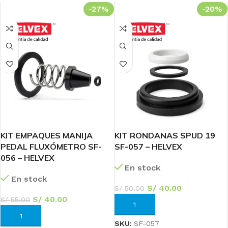
-27%
-20%
KIT EMPAQUES MANIJA
KIT RONDANAS SPUD 19
PEDAL FLUXÓMETRO SF-
SF-057 – HELVEX
056 – HELVEX
En stock
En stock
S/
40.00
S/
50.00
S/
40.00
S/
55.00
AÑADIR AL CARRITO
AÑADIR AL CARRITO
SKU:
SF-057