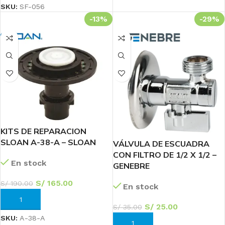
SKU:
SF-056
-13%
-29%
KITS DE REPARACION
SLOAN A-38-A – SLOAN
VÁLVULA DE ESCUADRA
CON FILTRO DE 1/2 X 1/2 –
En stock
GENEBRE
S/
165.00
S/
190.00
En stock
AÑADIR AL CARRITO
S/
25.00
S/
35.00
SKU:
A-38-A
AÑADIR AL CARRITO