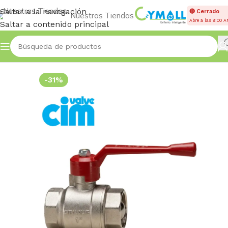
Saltar a la navegación
🔴 Cerrado
Nuestras Tiendas
Abre a las 9:00 
Saltar a contenido principal
Inicio
VÁLVULAS
Esféricas
-31%