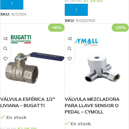
S/
34.00
S/
38.00
AÑADIR AL CARRITO
AÑADIR AL CARRITO
SKU:
N/D354
SKU:
RV200100
-16%
-25%
VÁLVULA ESFÉRICA 1/2″
VÁLVULA MEZCLADORA
LIVIANA – BUGATTI
PARA LLAVE SENSOR O
PEDAL – CYMOLL
En stock
En stock
S/
26.00
S/
31.00