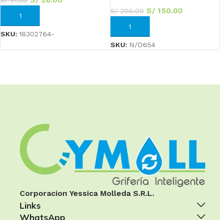
S/
150.00
S/
200.00
AÑADIR AL CARRITO
AÑADIR AL CARRITO
SKU:
18302764-
SKU:
N/D654
Corporacion Yessica Molleda S.R.L.
Links
WhatsApp