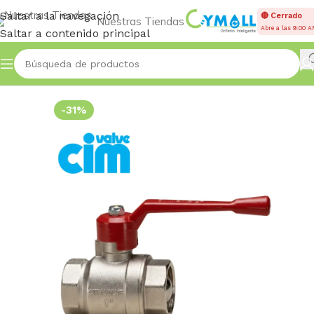
Saltar a la navegación
🔴 Cerrado
Nuestras Tiendas
Abre a las 9:00 
Saltar a contenido principal
Inicio
VÁLVULAS
Esféricas
-31%