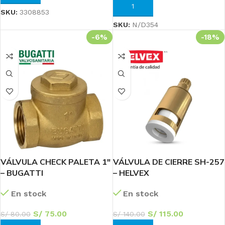
AÑADIR AL CARRITO
SKU:
3308853
SKU:
N/D354
-6%
-18%
VÁLVULA CHECK PALETA 1″
VÁLVULA DE CIERRE SH-257
– BUGATTI
– HELVEX
En stock
En stock
S/
75.00
S/
115.00
S/
80.00
S/
140.00