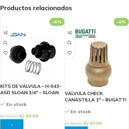
Productos relacionados
-6%
-8%
KITS DE VÁLVULA – H-543-
ASD SLOAN 3/4″ – SLOAN
VÁLVULA CHECK
CANASTILLA 1″ – BUGATTI
En stock
En stock
S/
85.00
S/
90.00
S/
61.00
S/
66.00
AÑADIR AL CARRITO