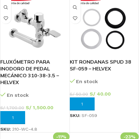
FLUXÓMETRO PARA
KIT RONDANAS SPUD 38
INODORO DE PEDAL
SF-059 – HELVEX
MECÁNICO 310-38-3.5 –
En stock
HELVEX
S/
40.00
S/
50.00
En stock
AÑADIR AL CARRITO
S/
1,500.00
S/
1,700.00
SKU:
SF-059
AÑADIR AL CARRITO
SKU:
310-WC-4.8
-11%
-23%