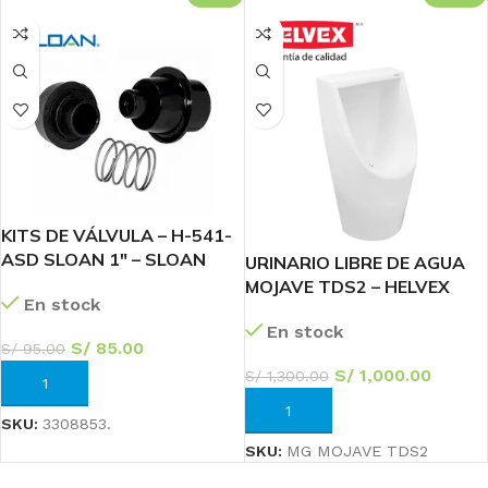
KITS DE VÁLVULA – H-541-
ASD SLOAN 1″ – SLOAN
URINARIO LIBRE DE AGUA
MOJAVE TDS2 – HELVEX
En stock
En stock
S/
85.00
S/
95.00
S/
1,000.00
S/
1,300.00
AÑADIR AL CARRITO
AÑADIR AL CARRITO
SKU:
3308853.
SKU:
MG MOJAVE TDS2