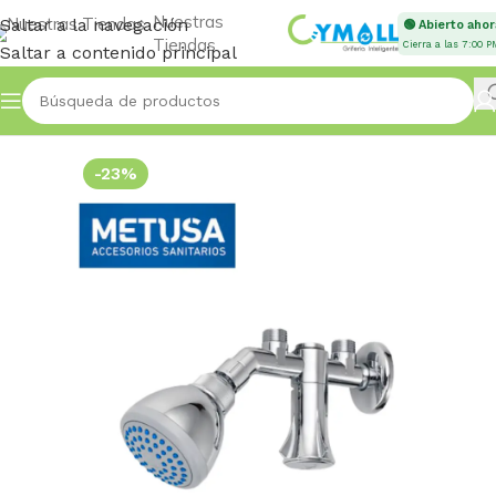
Nuestras
Saltar a la navegación
🟢 Abierto ahor
Tiendas
Cierra a las 7:00 P
Saltar a contenido principal
Inicio
Accessories
-23%