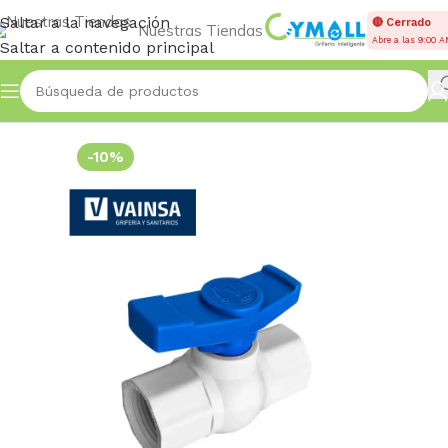
Saltar a la navegación
🔴 Cerrado
Nuestras Tiendas
Abre a las 9:00 
Saltar a contenido principal
Inicio
VÁLVULAS
Esféricas
-10%