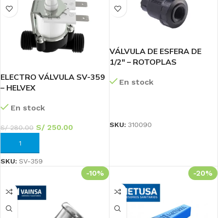
VÁLVULA DE ESFERA DE
1/2″ – ROTOPLAS
ELECTRO VÁLVULA SV-359
En stock
– HELVEX
LEER MÁS
En stock
SKU:
310090
S/
250.00
S/
280.00
AÑADIR AL CARRITO
SKU:
SV-359
-10%
-20%