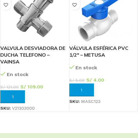
VALVULA DESVIADORA DE
VÁLVULA ESFÉRICA PVC
DUCHA TELEFONO –
1/2″ – METUSA
VAINSA
En stock
En stock
S/
4.00
S/
5.00
S/
109.00
S/
121.00
AÑADIR AL CARRITO
AÑADIR AL CARRITO
SKU:
MASC123
SKU:
V21303000