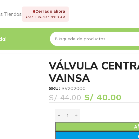
Cerrado ahora
s Tiendas
Abre Lun-Sab 9:00 AM
da!
SA
VÁLVULA CENTRA
VAINSA
SKU:
RV202000
S/
40.00
S/
44.00
A