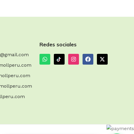
Redes sociales
m@gmail.com
mollperu.com
ollperu.com
mollperu.com
llperu.com