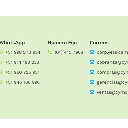
WhatsApp
Numero Fijo
Correos
+51 998 273 954
(01) 415 7968
corp.yessica
+51 914 193 233
cobranza@cy
+51 960 725 951
compras@cym
+51 946 166 996
gerencias@cy
ventas@cymo