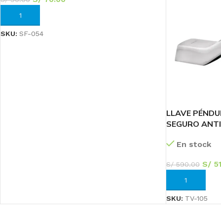
AÑADIR AL CARRITO
SKU:
SF-054
LLAVE PÉND
SEGURO ANTI
En stock
S/
51
S/
590.00
AÑADIR AL CA
SKU:
TV-105