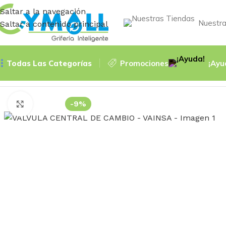
Saltar a la navegación
Nuestra
Saltar a contenido principal
Todas Las Categorías
Promociones
¡Ayu
Inicio
Accessories
VÁLVULA CENTRAL DE CAMBIO – VAIN
-9%
Haga Click para agrandar