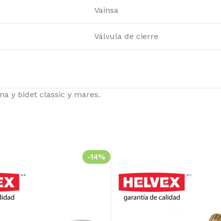
Vainsa
a
Válvula de cierre
s!
na y bidet classic y mares.
-14%