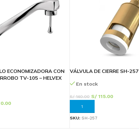
ULO ECONOMIZADORA CON
VÁLVULA DE CIERRE SH-257
RROBO TV-105 – HELVEX
En stock
S/
115.00
S/
140.00
0.00
AÑADIR AL CARRITO
RRITO
SKU:
SH-257