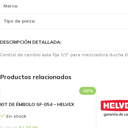
BAÑO
ESPECIALIZADA
COCINA
Marca:
Llaves
Fluxómetros
Llaves
Transform
Tipo de pieza:
Mezcladoras
Temporizados
Mezcladoras
tu
Monocomandos
Sensores
Monocomandos
Baño
Duchas
Llaves Urinario
Lavaderos
DESCRIPCIÓN DETALLADA:
¡Ofertas Exclusiva
Duchas
Clínica
Central de cambio asta fija 1/2″ para mezcladora ducha ti
Mezcladoras
60
19
Días
Hr
Duchas
Monocomandos
14
32
Productos relacionados
Min
Sc
-22%
Ver más
KIT DE ÉMBOLO SF-054 – HELVEX
En stock
S/
70.00
S/
90.00