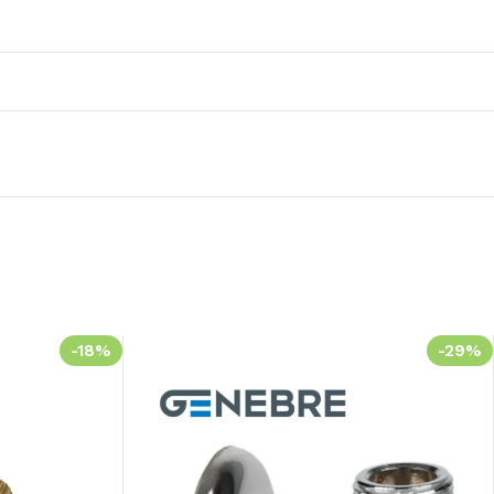
-18%
-29%