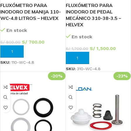
FLUXÓMETRO PARA
FLUXÓMETRO PARA
INODORO DE MANIJA 110-
INODORO DE PEDAL
WC-4.8 LITROS – HELVEX
MECÁNICO 310-38-3.5 –
HELVEX
En stock
En stock
S/
700.00
S/
800.00
S/
1,500.00
S/
1,700.00
AÑADIR AL CARRITO
AÑADIR AL CARRITO
SKU:
110-WC-4.8
SKU:
310-WC-4.8
-20%
-23%