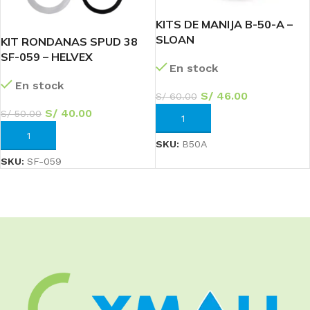
KITS DE MANIJA B-50-A –
SLOAN
KIT RONDANAS SPUD 38
SF-059 – HELVEX
En stock
En stock
S/
46.00
S/
60.00
S/
40.00
S/
50.00
AÑADIR AL CARRITO
AÑADIR AL CARRITO
SKU:
B50A
SKU:
SF-059