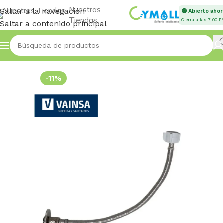
Nuestras
Saltar a la navegación
🟢 Abierto ahor
Tiendas
Cierra a las 7:00 P
Saltar a contenido principal
Inicio
Accessories
-11%