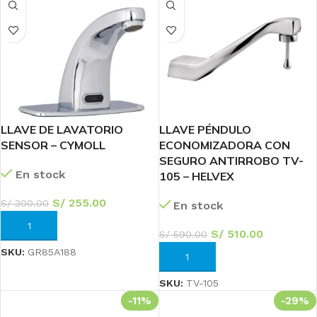
LLAVE DE LAVATORIO
LLAVE PÉNDULO
SENSOR – CYMOLL
ECONOMIZADORA CON
SEGURO ANTIRROBO TV-
En stock
105 – HELVEX
S/
255.00
S/
300.00
En stock
AÑADIR AL CARRITO
S/
510.00
S/
590.00
SKU:
GR85A188
AÑADIR AL CARRITO
SKU:
TV-105
-11%
-29%