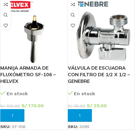
MANIJA ARMADA DE
VÁLVULA DE ESCUADRA
FLUXÓMETRO SF-106 –
CON FILTRO DE 1/2 X 1/2 –
HELVEX
GENEBRE
En stock
En stock
S/
170.00
S/
25.00
S/
190.00
S/
35.00
AÑADIR AL CARRITO
AÑADIR AL CARRITO
SKU:
SF-106
SKU:
3095