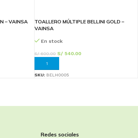
N – VAINSA
TOALLERO MÚLTIPLE BELLINI GOLD –
VAINSA
En stock
S/
540.00
S/
600.00
AÑADIR AL CARRITO
SKU:
BELH0005
Redes sociales