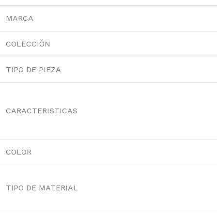
BAÑO
ESPECIALIZADA
COCINA
MARCA
Llaves
Fluxómetros
Llaves
Mezcladoras
Temporizados
Mezcladoras
COLECCIÓN
Monocomandos
Sensores
Monocomandos
Duchas
Llaves Urinario
Lavaderos
TIPO DE PIEZA
Duchas Mezcladoras
Clínica
Duchas
CARACTERISTICAS
Monocomandos
COLOR
TIPO DE MATERIAL