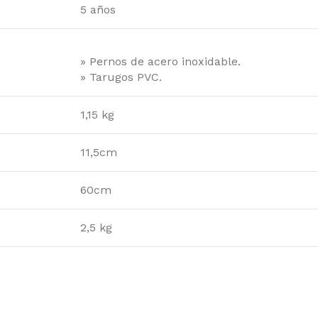
5 años
» Pernos de acero inoxidable.
» Tarugos PVC.
1,15 kg
11,5cm
Transforma tu
Baño
60cm
¡Ofertas Exclusivas!
2,5 kg
60
15
28
Días
Hr
Min
Ver más