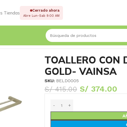
Cerrado ahora
s Tiendas
Abre Lun-Sab 9:00 AM
OLD- VAINSA
TOALLERO CON D
GOLD- VAINSA
SKU:
BELD0005
S/
374.00
S/
415.00
A