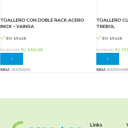
TOALLERO CON DOBLE RACK ACERO
TOALLERO C
INOX – VAINSA
TREBOL
En stock
En stock
S/
240.00
S/
127
S/
267.00
S/
141.00
AÑADIR AL CARRITO
AÑADIR AL CA
SKU:
INXD000I
SKU:
61000044
Links