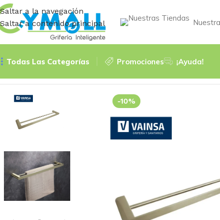
Saltar a la navegación
Nuestra
Saltar a contenido principal
Todas Las Categorías
Promociones
¡Ayuda!
Inicio
TOALLERO
TOALLERO CON DOBLE RACK BELLINI G
-10%