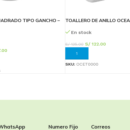
UADRADO TIPO GANCHO –
TOALLERO DE ANILLO OCEA
En stock
S/
122.00
S/
135.00
.00
AÑADIR AL CARRITO
RRITO
SKU:
OCET0000
6
WhatsApp
Numero Fijo
Correos