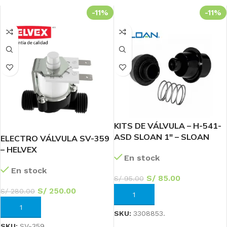
-11%
-11%
KITS DE VÁLVULA – H-541-
ASD SLOAN 1″ – SLOAN
ELECTRO VÁLVULA SV-359
– HELVEX
En stock
En stock
S/
85.00
S/
95.00
S/
250.00
S/
280.00
AÑADIR AL CARRITO
AÑADIR AL CARRITO
SKU:
3308853.
SKU:
SV-359