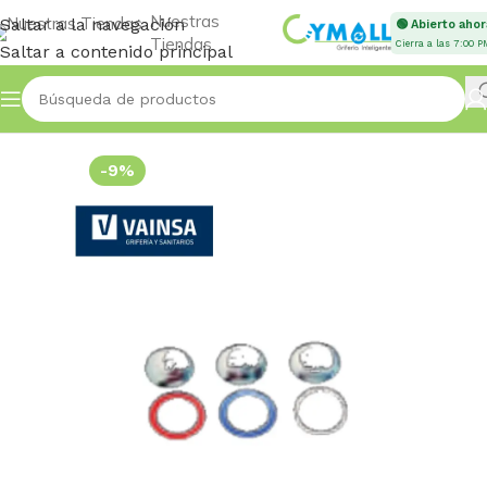
Nuestras
Saltar a la navegación
🟢 Abierto ahor
Tiendas
Cierra a las 7:00 P
Saltar a contenido principal
Inicio
Accessories
-9%