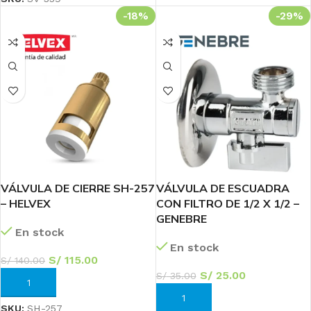
-18%
-29%
VÁLVULA DE CIERRE SH-257
VÁLVULA DE ESCUADRA
– HELVEX
CON FILTRO DE 1/2 X 1/2 –
GENEBRE
En stock
En stock
S/
115.00
S/
140.00
S/
25.00
S/
35.00
AÑADIR AL CARRITO
AÑADIR AL CARRITO
SKU:
SH-257