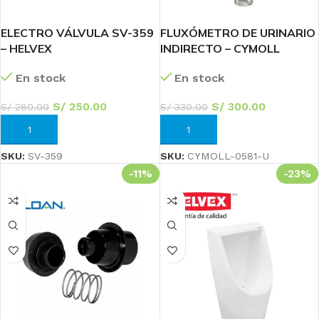
ELECTRO VÁLVULA SV-359
FLUXÓMETRO DE URINARIO
– HELVEX
INDIRECTO – CYMOLL
En stock
En stock
S/
250.00
S/
300.00
S/
280.00
S/
330.00
AÑADIR AL CARRITO
AÑADIR AL CARRITO
SKU:
SV-359
SKU:
CYMOLL-0581-U
-11%
-23%