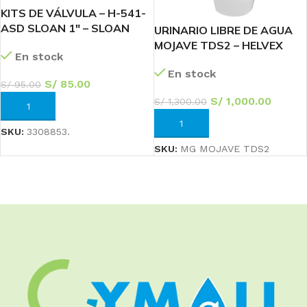
KITS DE VÁLVULA – H-541-
ASD SLOAN 1″ – SLOAN
URINARIO LIBRE DE AGUA
MOJAVE TDS2 – HELVEX
En stock
En stock
S/
85.00
S/
95.00
S/
1,000.00
S/
1,300.00
AÑADIR AL CARRITO
AÑADIR AL CARRITO
SKU:
3308853.
SKU:
MG MOJAVE TDS2