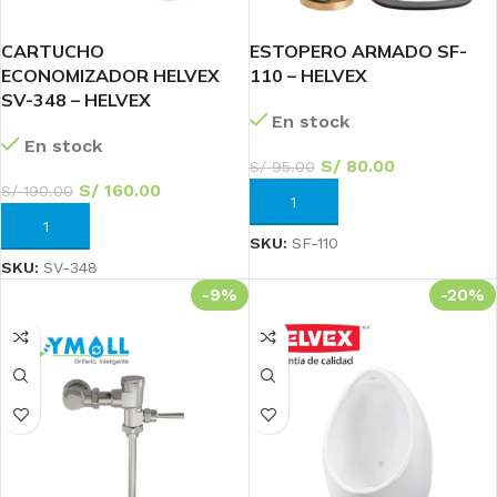
CARTUCHO
ESTOPERO ARMADO SF-
ECONOMIZADOR HELVEX
110 – HELVEX
SV-348 – HELVEX
En stock
En stock
S/
80.00
S/
95.00
S/
160.00
S/
190.00
AÑADIR AL CARRITO
AÑADIR AL CARRITO
SKU:
SF-110
SKU:
SV-348
-9%
-20%