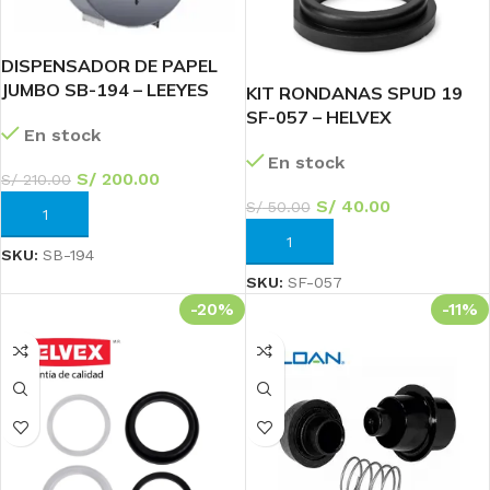
DISPENSADOR DE PAPEL
JUMBO SB-194 – LEEYES
KIT RONDANAS SPUD 19
SF-057 – HELVEX
En stock
En stock
S/
200.00
S/
210.00
S/
40.00
S/
50.00
AÑADIR AL CARRITO
AÑADIR AL CARRITO
SKU:
SB-194
SKU:
SF-057
-20%
-11%