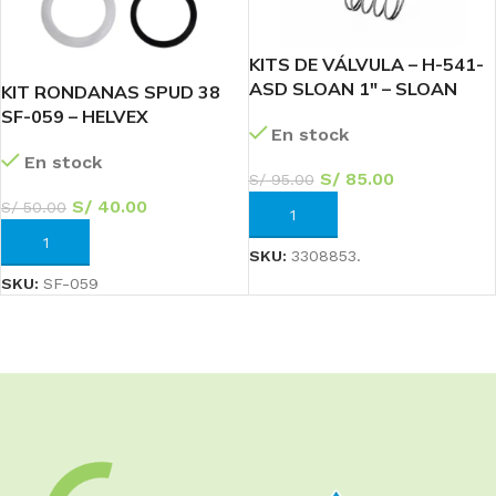
KITS DE VÁLVULA – H-541-
ASD SLOAN 1″ – SLOAN
KIT RONDANAS SPUD 38
SF-059 – HELVEX
En stock
En stock
S/
85.00
S/
95.00
S/
40.00
S/
50.00
AÑADIR AL CARRITO
AÑADIR AL CARRITO
SKU:
3308853.
SKU:
SF-059