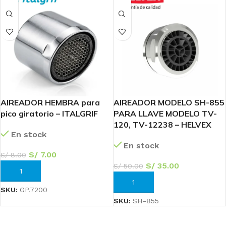
AIREADOR HEMBRA para
AIREADOR MODELO SH-855
pico giratorio – ITALGRIF
PARA LLAVE MODELO TV-
120, TV-12238 – HELVEX
En stock
En stock
S/
7.00
S/
8.00
S/
35.00
S/
50.00
AÑADIR AL CARRITO
AÑADIR AL CARRITO
SKU:
GP.7200
SKU:
SH-855