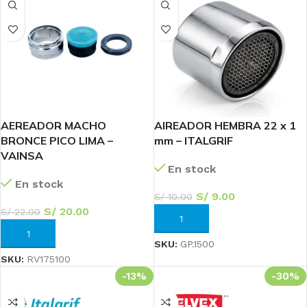
AEREADOR MACHO
AIREADOR HEMBRA 22 x 1
BRONCE PICO LIMA –
mm – ITALGRIF
VAINSA
En stock
En stock
S/
9.00
S/
10.00
S/
20.00
S/
22.00
AÑADIR AL CARRITO
AÑADIR AL CARRITO
SKU:
GP.1500
SKU:
RV175100
-13%
-30%