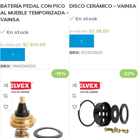
BATERÍA PEDAL CON PICO
DISCO CERÁMICO – VAINSA
AL MUEBLE TEMPORIZADA –
En stock
VAINSA
S/
38.00
S/
42.00
En stock
AÑADIR AL CARRITO
S/
615.00
S/
684.00
SKU:
RV202500
AÑADIR AL CARRITO
SKU:
V44004000
-16%
-22%