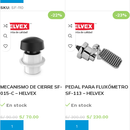
SKU:
SF-110
-22%
-23%
MECANISMO DE CIERRE SF-
PEDAL PARA FLUXÓMETRO
015-C – HELVEX
SF-113 – HELVEX
En stock
En stock
S/
70.00
S/
230.00
S/
90.00
S/
300.00
AÑADIR AL CARRITO
AÑADIR AL CARRITO