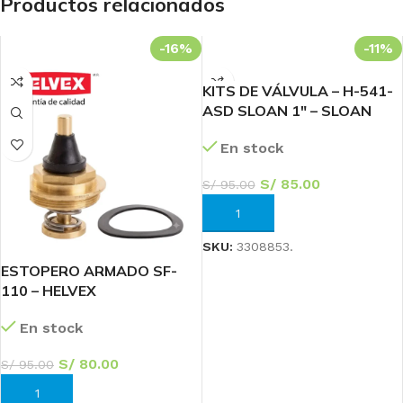
Productos relacionados
-16%
-11%
KITS DE VÁLVULA – H-541-
ASD SLOAN 1″ – SLOAN
En stock
S/
85.00
S/
95.00
AÑADIR AL CARRITO
SKU:
3308853.
ESTOPERO ARMADO SF-
110 – HELVEX
En stock
S/
80.00
S/
95.00
AÑADIR AL CARRITO