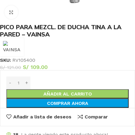
Haga Click para agrandar
PICO PARA MEZCL. DE DUCHA TINA A LA
PARED – VAINSA
SKU:
RV105400
S/
109.00
S/
121.00
AÑADIR AL CARRITO
COMPRAR AHORA
Añadir a lista de deseos
Comparar
18
La gente viendo este producto ahora!