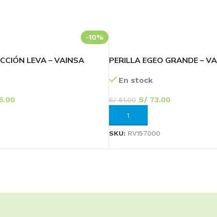
-10%
CCIÓN LEVA – VAINSA
PERILLA EGEO GRANDE – V
En stock
5.00
S/
73.00
S/
81.00
RRITO
AÑADIR AL CARRITO
SKU:
RV157000