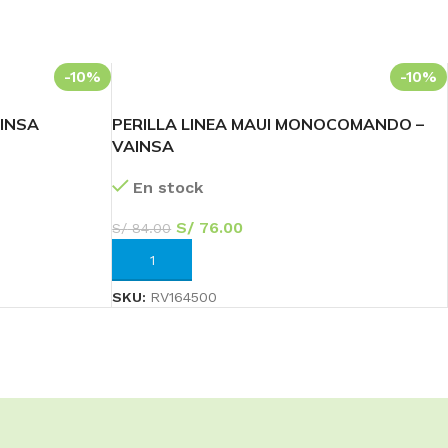
-10%
-10%
AINSA
PERILLA LINEA MAUI MONOCOMANDO –
VAINSA
En stock
S/
76.00
S/
84.00
AÑADIR AL CARRITO
SKU:
RV164500