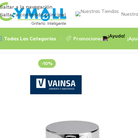
Saltar a la navegación
Nuestra
Saltar a contenido principal
Todas Las Categorías
Promociones
¡Ayu
Inicio
PERILLAS
PERILLA LINEA BALI MONOCOMANDO – 
-10%