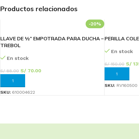
BAÑO
ESPECIALIZADA
COCINA
Productos relacionados
Llaves
Fluxómetros
Llaves
Mezcladoras
Temporizados
Mezcladoras
-20%
Monocomandos
Sensores
Monocomandos
LLAVE DE ½” EMPOTRADA PARA DUCHA –
PERILLA COLE
Duchas
Llaves Urinario
Lavaderos
TREBOL
En stock
Duchas Mezcladoras
Clínica
En stock
S/
13
S/
150.00
Duchas
S/
70.00
S/
88.00
Monocomandos
AÑADIR AL CA
AÑADIR AL CARRITO
SKU:
RV160500
SKU:
610004622