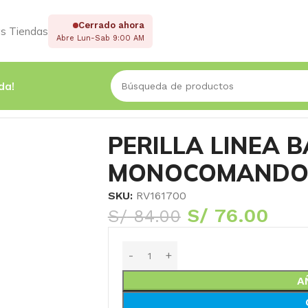
Cerrado ahora
s Tiendas
Abre Lun-Sab 9:00 AM
da!
VAINSA
PERILLA LINEA B
MONOCOMANDO 
SKU:
RV161700
S/
76.00
S/
84.00
A