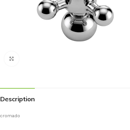
Haga Click para agrandar
Description
cromado