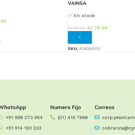
VAINSA
En stock
.00
S/
76.00
S/
84.00
RRITO
AÑADIR AL CARRITO
0
SKU:
RV436000
Transforma tu
Baño
¡Ofertas Exclusivas!
60
05
48
WhatsApp
Numero Fijo
Correos
Días
Hr
Min
+51 998 273 954
(01) 415 7968
corp.yessica
Ver más
+51 914 193 233
cobranza@cy