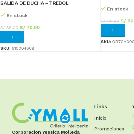
SALIDA DE DUCHA – TREBOL
En stock
En stock
S/
86
S/
101.00
S/
70.00
S/
88.00
AÑADIR AL CA
AÑADIR AL CARRITO
SKU:
GR70A00
SKU:
610004608
Links
Inicio
Promociones
Corporacion Yessica Molleda