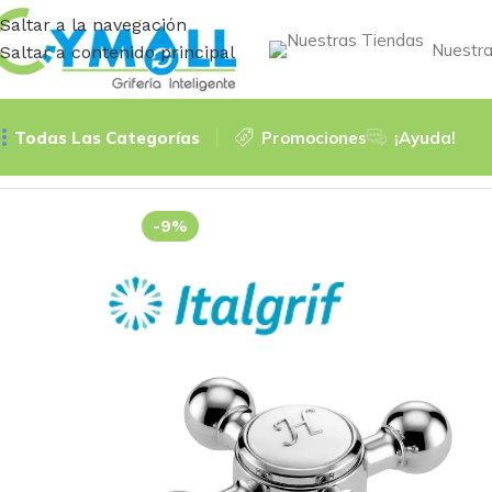
Saltar a la navegación
Nuestra
Saltar a contenido principal
Todas Las Categorías
Promociones
¡Ayuda!
Inicio
PERILLAS
PERILLA ACAPULCO COMPLETA – ITALG
-9%