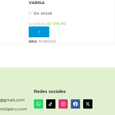
VAINSA
En stock
S/
219.00
S/
243.00
AÑADIR AL CARRITO
SKU:
RV190200
20
Redes sociales
Sc
m@gmail.com
mollperu.com