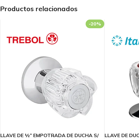
BAÑO
ESPECIALIZADA
COCINA
Productos relacionados
Llaves
Fluxómetros
Llaves
Mezcladoras
Temporizados
Mezcladoras
-20%
Monocomandos
Sensores
Monocomandos
Duchas
Llaves Urinario
Lavaderos
Duchas Mezcladoras
Clínica
Duchas
Monocomandos
LLAVE DE ½” EMPOTRADA DE DUCHA S/
LLAVE DE DUC