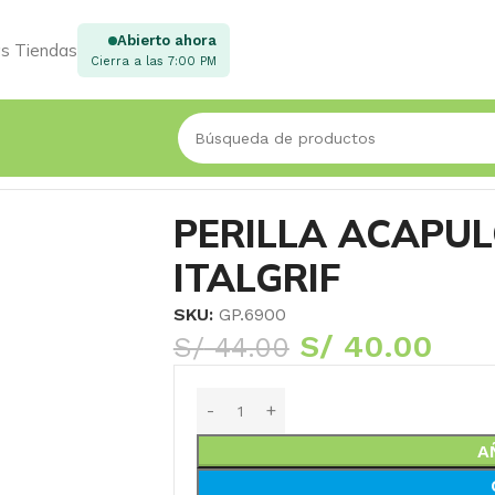
Abierto ahora
s Tiendas
Cierra a las 7:00 PM
RIF
PERILLA ACAPUL
ITALGRIF
SKU:
GP.6900
S/
40.00
S/
44.00
A