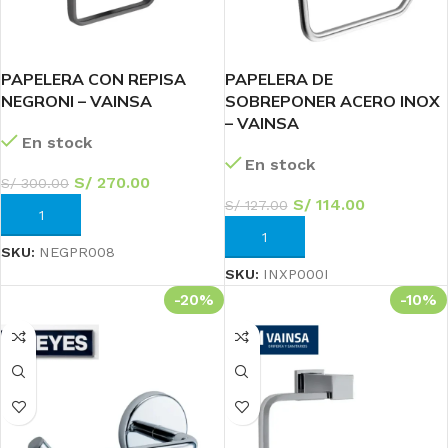
PAPELERA CON REPISA
PAPELERA DE
NEGRONI – VAINSA
SOBREPONER ACERO INOX
– VAINSA
En stock
En stock
S/
270.00
S/
300.00
S/
114.00
S/
127.00
AÑADIR AL CARRITO
AÑADIR AL CARRITO
SKU:
NEGPR008
SKU:
INXP000I
-20%
-10%