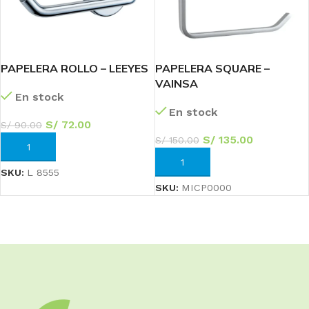
PAPELERA ROLLO – LEEYES
PAPELERA SQUARE –
VAINSA
En stock
En stock
S/
72.00
S/
90.00
S/
135.00
S/
150.00
AÑADIR AL CARRITO
AÑADIR AL CARRITO
SKU:
L 8555
SKU:
MICP0000