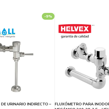
-9%
Transforma tu
Baño
¡Ofertas Exclusivas!
60
18
46
Días
Hr
Min
Ver más
DE URINARIO INDIRECTO –
FLUXÓMETRO PARA INODOR