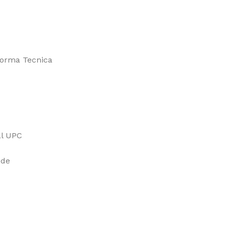
Norma Tecnica
al UPC
 de