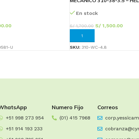
MECÁNICO 310-38-3.5 – HE
En stock
0.00
S/
1,500.00
S/
1,700.00
RRITO
AÑADIR AL CARRITO
581-U
SKU:
310-WC-4.8
WhatsApp
Numero Fijo
Correos
+51 998 273 954
(01) 415 7968
corp.yessica
+51 914 193 233
cobranza@cy