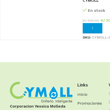
CYMOLL
En stock
S/
30
S/
330.00
AÑADIR AL CA
SKU:
CYMOLL-0
Links
Inicio
Promociones
Corporacion Yessica Molleda