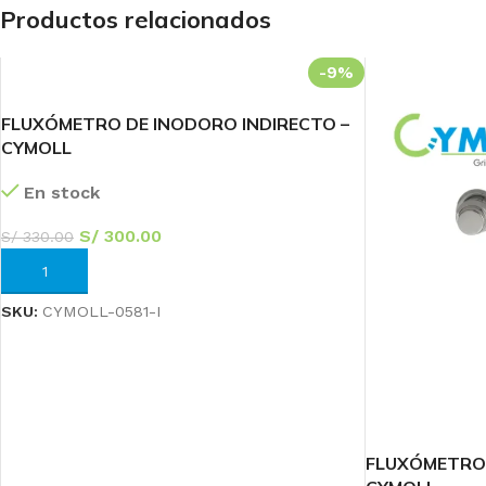
Productos relacionados
-9%
FLUXÓMETRO DE INODORO INDIRECTO –
CYMOLL
En stock
S/
300.00
S/
330.00
AÑADIR AL CARRITO
SKU:
CYMOLL-0581-I
FLUXÓMETRO 