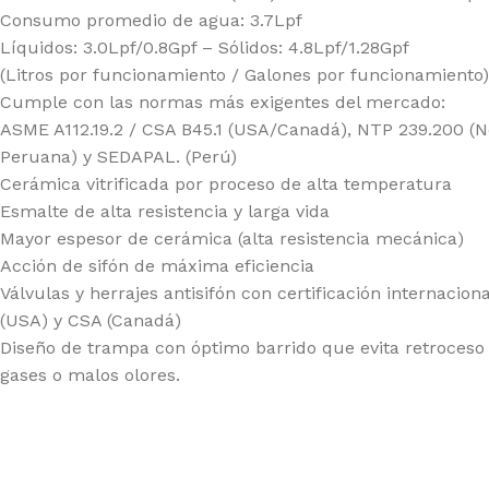
BAÑO
ESPECIALIZADA
COCINA
Consumo promedio de agua: 3.7Lpf
Llaves
Fluxómetros
Llaves
Líquidos: 3.0Lpf/0.8Gpf – Sólidos: 4.8Lpf/1.28Gpf
(Litros por funcionamiento / Galones por funcionamiento)
Mezcladoras
Temporizados
Mezcladoras
Cumple con las normas más exigentes del mercado:
Monocomandos
Sensores
Monocomandos
ASME A112.19.2 / CSA B45.1 (USA/Canadá), NTP 239.200 (
Duchas
Llaves Urinario
Lavaderos
Peruana) y SEDAPAL. (Perú)
Cerámica vitrificada por proceso de alta temperatura
Duchas Mezcladoras
Clínica
Esmalte de alta resistencia y larga vida
Duchas
Mayor espesor de cerámica (alta resistencia mecánica)
Monocomandos
Acción de sifón de máxima eficiencia
Válvulas y herrajes antisifón con certificación internacion
(USA) y CSA (Canadá)
Diseño de trampa con óptimo barrido que evita retroceso
gases o malos olores.