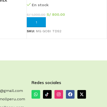
LVEX
En stock
S/
800.00
S/
1,000.00
AÑADIR AL CARRITO
SKU:
MG GOBI TDS2
Redes sociales
m@gmail.com
mollperu.com