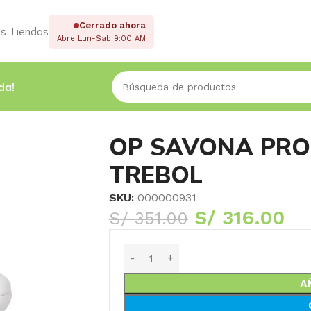
Cerrado ahora
s Tiendas
Abre Lun-Sab 9:00 AM
da!
OP SAVONA PRO
TREBOL
SKU:
000000931
S/
316.00
S/
351.00
A