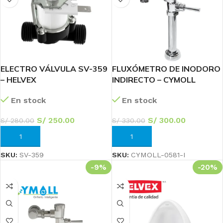
ELECTRO VÁLVULA SV-359
FLUXÓMETRO DE INODORO
– HELVEX
INDIRECTO – CYMOLL
En stock
En stock
S/
250.00
S/
300.00
S/
280.00
S/
330.00
AÑADIR AL CARRITO
AÑADIR AL CARRITO
SKU:
SV-359
SKU:
CYMOLL-0581-I
-9%
-20%