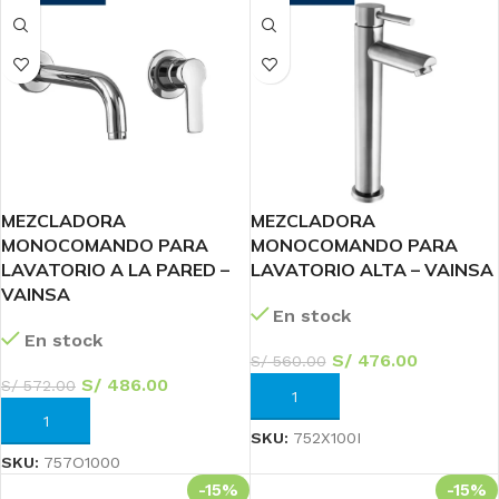
MEZCLADORA
MEZCLADORA
MONOCOMANDO PARA
MONOCOMANDO PARA
LAVATORIO A LA PARED –
LAVATORIO ALTA – VAINSA
VAINSA
En stock
En stock
S/
476.00
S/
560.00
S/
486.00
S/
572.00
AÑADIR AL CARRITO
AÑADIR AL CARRITO
SKU:
752X100I
SKU:
757O1000
-15%
-15%