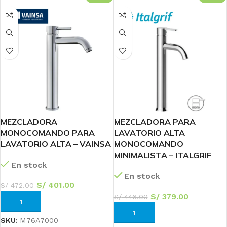
MEZCLADORA
MEZCLADORA PARA
MONOCOMANDO PARA
LAVATORIO ALTA
LAVATORIO ALTA – VAINSA
MONOCOMANDO
MINIMALISTA – ITALGRIF
En stock
En stock
S/
401.00
S/
472.00
S/
379.00
S/
446.00
AÑADIR AL CARRITO
AÑADIR AL CARRITO
SKU:
M76A7000