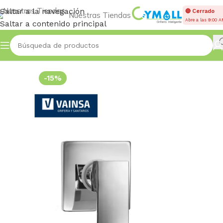
Saltar a la navegación
🔴 Cerrado
Nuestras Tiendas
Abre a las 9:00 
Saltar a contenido principal
Inicio
Accessories
-15%