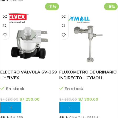
SKU:
SV-348
-11%
-9%
ELECTRO VÁLVULA SV-359
FLUXÓMETRO DE URINARIO
– HELVEX
INDIRECTO – CYMOLL
En stock
En stock
S/
250.00
S/
300.00
S/
280.00
S/
330.00
AÑADIR AL CARRITO
AÑADIR AL CARRITO
SKU:
SV-359
SKU:
CYMOLL-0581-U