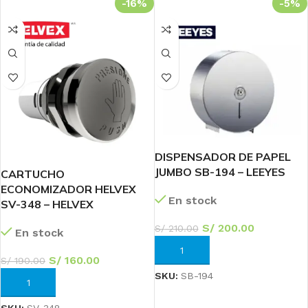
-16%
-5%
DISPENSADOR DE PAPEL
JUMBO SB-194 – LEEYES
CARTUCHO
ECONOMIZADOR HELVEX
En stock
SV-348 – HELVEX
S/
200.00
S/
210.00
En stock
AÑADIR AL CARRITO
S/
160.00
S/
190.00
SKU:
SB-194
AÑADIR AL CARRITO