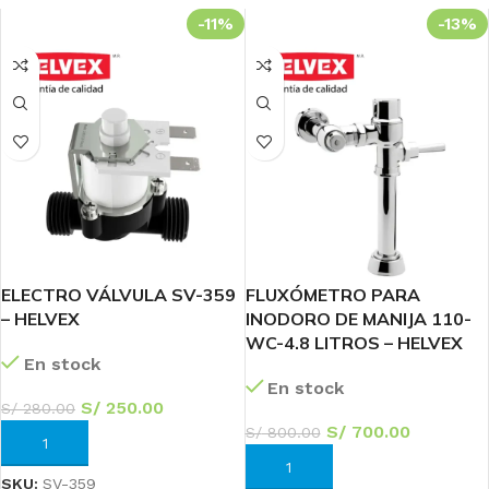
-11%
-13%
ELECTRO VÁLVULA SV-359
FLUXÓMETRO PARA
– HELVEX
INODORO DE MANIJA 110-
WC-4.8 LITROS – HELVEX
En stock
En stock
S/
250.00
S/
280.00
S/
700.00
S/
800.00
AÑADIR AL CARRITO
AÑADIR AL CARRITO
SKU:
SV-359