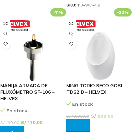
SKU:
110-WC-4.8
-11%
-20%
MANIJA ARMADA DE
MINGITORIO SECO GOBI
FLUXÓMETRO SF-106 –
TDS2 B – HELVEX
HELVEX
En stock
En stock
S/
800.00
S/
1,000.00
S/
170.00
S/
190.00
AÑADIR AL CARRITO
AÑADIR AL CARRITO