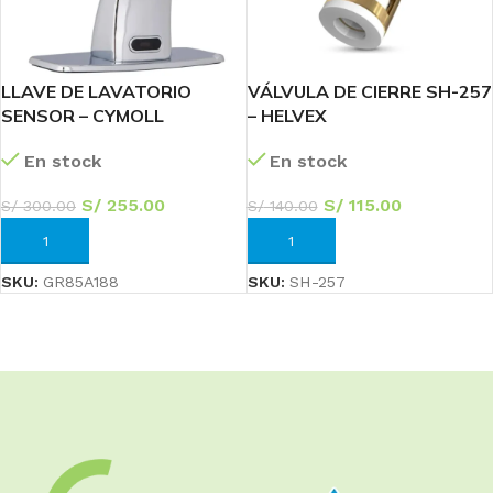
LLAVE DE LAVATORIO
VÁLVULA DE CIERRE SH-257
SENSOR – CYMOLL
– HELVEX
En stock
En stock
S/
255.00
S/
115.00
S/
300.00
S/
140.00
AÑADIR AL CARRITO
AÑADIR AL CARRITO
SKU:
GR85A188
SKU:
SH-257