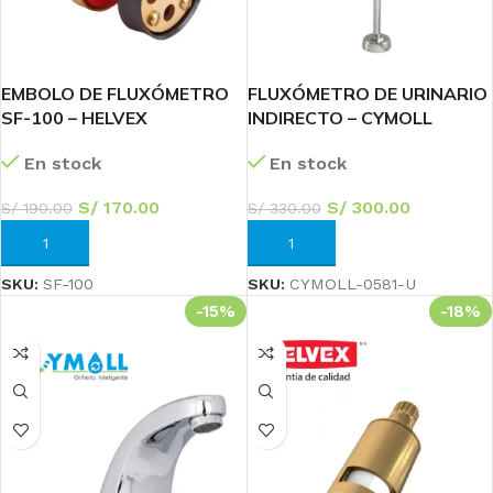
EMBOLO DE FLUXÓMETRO
FLUXÓMETRO DE URINARIO
SF-100 – HELVEX
INDIRECTO – CYMOLL
En stock
En stock
S/
170.00
S/
300.00
S/
190.00
S/
330.00
AÑADIR AL CARRITO
AÑADIR AL CARRITO
SKU:
SF-100
SKU:
CYMOLL-0581-U
-15%
-18%