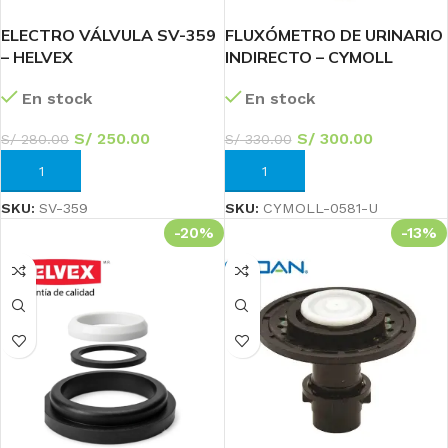
ELECTRO VÁLVULA SV-359
FLUXÓMETRO DE URINARIO
– HELVEX
INDIRECTO – CYMOLL
En stock
En stock
S/
250.00
S/
300.00
S/
280.00
S/
330.00
AÑADIR AL CARRITO
AÑADIR AL CARRITO
SKU:
SV-359
SKU:
CYMOLL-0581-U
-20%
-13%