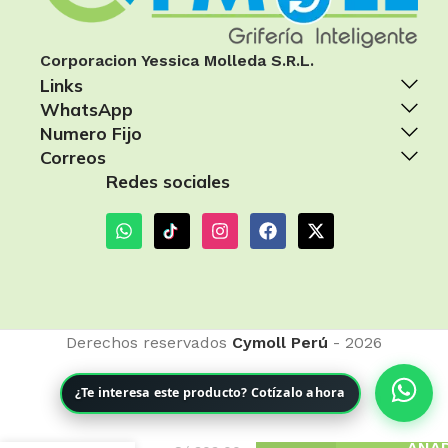
Corporacion Yessica Molleda S.R.L.
Links
WhatsApp
Numero Fijo
Correos
Redes sociales
Derechos reservados
Cymoll Perú
- 2026
¿Te interesa este producto? Cotízalo ahora
MEZCLADORA
DE DUCHA –
AÑAD