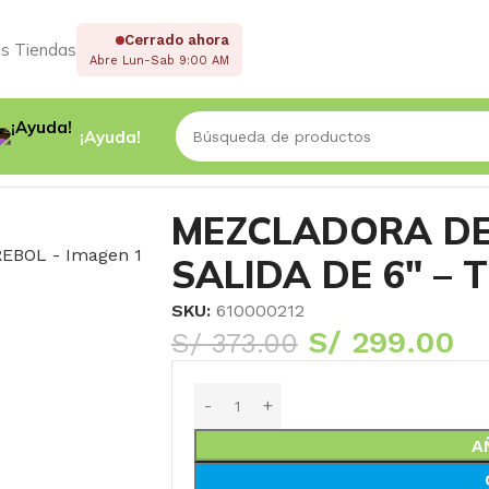
Cerrado ahora
s Tiendas
Abre Lun-Sab 9:00 AM
¡Ayuda!
LIDA DE 6″ – TREBOL
MEZCLADORA DE
SALIDA DE 6″ – 
SKU:
610000212
S/
299.00
S/
373.00
A