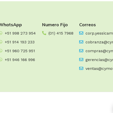
WhatsApp
Numero Fijo
Correos
+51 998 273 954
(01) 415 7968
corp.yessica
+51 914 193 233
cobranza@cy
+51 960 725 951
compras@cym
+51 946 166 996
gerencias@cy
ventas@cymo