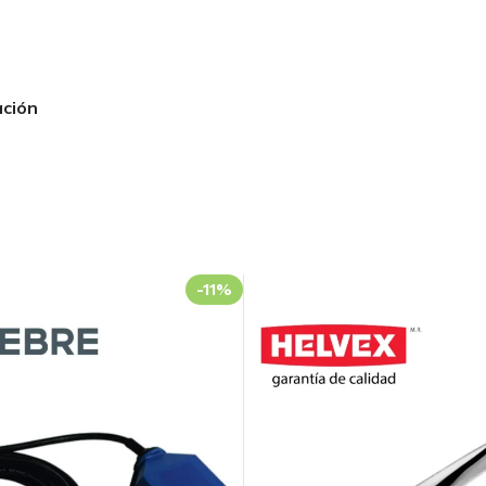
ación
-11%