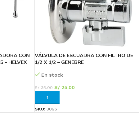
ZADORA CON
VÁLVULA DE ESCUADRA CON FILTRO DE
 – HELVEX
1/2 X 1/2 – GENEBRE
En stock
S/
25.00
S/
35.00
AÑADIR AL CARRITO
46
SKU:
3095
Sc