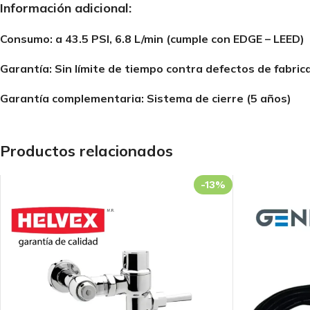
BAÑO
ESPECIALIZADA
COCINA
Información adicional:
Llaves
Fluxómetros
Llaves
Consumo: a 43.5 PSI, 6.8 L/min (cumple con EDGE – LEED)
Mezcladoras
Temporizados
Mezcladoras
Garantía: Sin límite de tiempo contra defectos de fabric
Monocomandos
Sensores
Monocomandos
Garantía complementaria: Sistema de cierre (5 años)
Duchas
Llaves Urinario
Lavaderos
Duchas Mezcladoras
Clínica
Duchas
Productos relacionados
Monocomandos
-13%