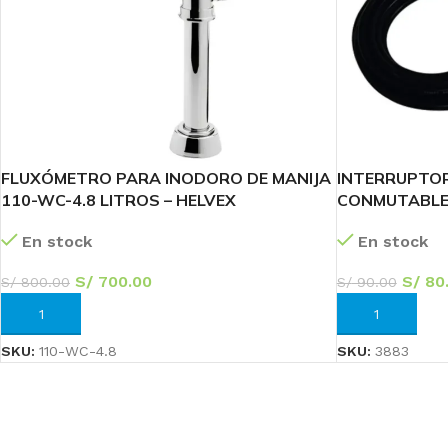
FLUXÓMETRO PARA INODORO DE MANIJA
INTERRUPTOR
110-WC-4.8 LITROS – HELVEX
CONMUTABLE 
En stock
En stock
S/
700.00
S/
80
S/
800.00
S/
90.00
AÑADIR AL CARRITO
AÑADIR AL CA
SKU:
110-WC-4.8
SKU:
3883