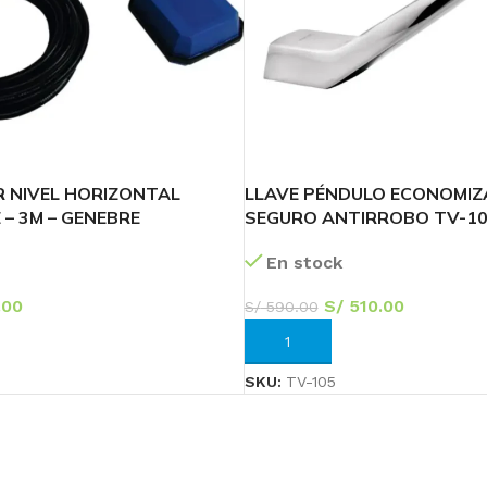
 NIVEL HORIZONTAL
LLAVE PÉNDULO ECONOMI
– 3M – GENEBRE
SEGURO ANTIRROBO TV-105
Transforma tu
En stock
Baño
.00
S/
510.00
S/
590.00
¡Ofertas Exclusivas!
RRITO
AÑADIR AL CARRITO
60
23
53
SKU:
TV-105
Días
Hr
Min
Ver más