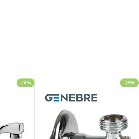
-14%
-29%