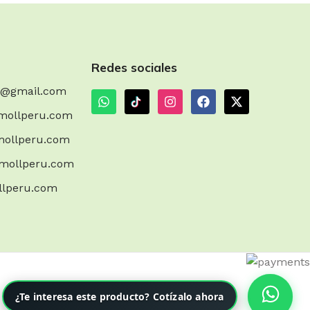
Redes sociales
m@gmail.com
mollperu.com
ollperu.com
mollperu.com
llperu.com
¿Te interesa este producto? Cotízalo ahora